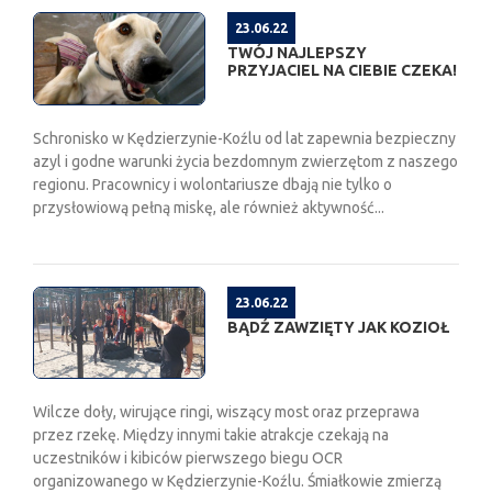
23.06.22
TWÓJ NAJLEPSZY
PRZYJACIEL NA CIEBIE CZEKA!
Schronisko w Kędzierzynie-Koźlu od lat zapewnia bezpieczny
azyl i godne warunki życia bezdomnym zwierzętom z naszego
regionu. Pracownicy i wolontariusze dbają nie tylko o
przysłowiową pełną miskę, ale również aktywność...
23.06.22
BĄDŹ ZAWZIĘTY JAK KOZIOŁ
Wilcze doły, wirujące ringi, wiszący most oraz przeprawa
przez rzekę. Między innymi takie atrakcje czekają na
uczestników i kibiców pierwszego biegu OCR
organizowanego w Kędzierzynie-Koźlu. Śmiałkowie zmierzą