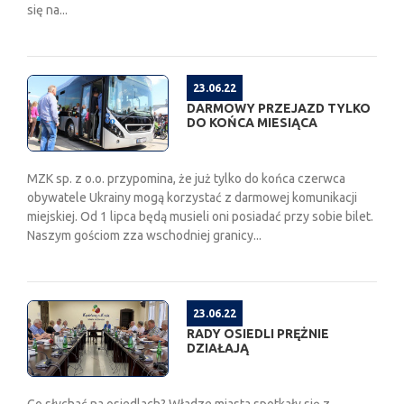
się na...
23.06.22
DARMOWY PRZEJAZD TYLKO
DO KOŃCA MIESIĄCA
MZK sp. z o.o. przypomina, że już tylko do końca czerwca
obywatele Ukrainy mogą korzystać z darmowej komunikacji
miejskiej. Od 1 lipca będą musieli oni posiadać przy sobie bilet.
Naszym gościom zza wschodniej granicy...
23.06.22
RADY OSIEDLI PRĘŻNIE
DZIAŁAJĄ
Co słychać na osiedlach? Władze miasta spotkały się z