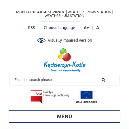
Przejdź
Przejdź do
Przejdź
Przejdź do
Przejdź do
Przejdź do
Przejdź
MONDAY
10 AUGUST 2026
R. |
WEATHER - IMGW STATION
|
WEATHER - UM STATION
do
wyszukiwarki
do
ścieżki
kalendarza
listy
do
mapy
menu
nawigacyjnej
wydarzeń
odnośników
stopki
RSS
Choose language
A+
A-
strony
Visually impaired version
MENU