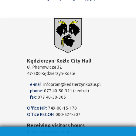
Kędzierzyn-Koźle City Hall
ul. Piramowicza 32
47-200 Kędzierzyn-Koźle
e-mail:
infoprom@kedzierzynkozle.pl
phone:
077 40-50-311 (central)
fax:
077 40-50-305
Office NIP:
749-00-15-170
Office REGON:
000-524-507
Receiving visitors hours
Receiving visitors hours: