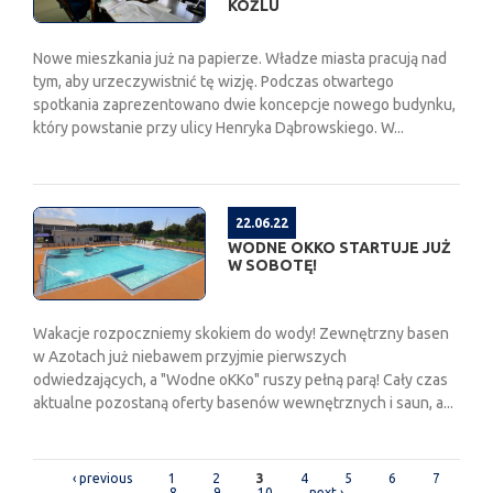
KOŹLU
Nowe mieszkania już na papierze. Władze miasta pracują nad
tym, aby urzeczywistnić tę wizję. Podczas otwartego
spotkania zaprezentowano dwie koncepcje nowego budynku,
który powstanie przy ulicy Henryka Dąbrowskiego. W...
22.06.22
WODNE OKKO STARTUJE JUŻ
W SOBOTĘ!
Wakacje rozpoczniemy skokiem do wody! Zewnętrzny basen
w Azotach już niebawem przyjmie pierwszych
odwiedzających, a "Wodne oKKo" ruszy pełną parą! Cały czas
aktualne pozostaną oferty basenów wewnętrznych i saun, a...
PAGES
‹ previous
1
2
3
4
5
6
7
8
9
10
next ›