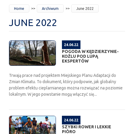
JESTEŚ
Home
Archiwum
June 2022
TUTAJ
JUNE 2022
24.06.22
POGODA W KĘDZIERZYNIE-
KOŹLU POD LUPĄ
EKSPERTÓW
Trwają prace nad projektem Miejskiego Planu Adaptacji do
Zmian Klimatu. To dokument, który podpowie, jak globalny
problem efektu cieplarnianego można rozwiązać na poziomie
lokalnym. W jego powstanie mogą włączyć się...
24.06.22
SZYBKI ROWER I LEKKIE
PIÓRO