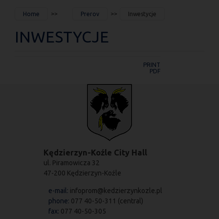
JESTEŚ
Home
Prerov
Inwestycje
TUTAJ
INWESTYCJE
PRINT
PDF
Kędzierzyn-Koźle City Hall
ul. Piramowicza 32
47-200 Kędzierzyn-Koźle
e-mail:
infoprom@kedzierzynkozle.pl
phone:
077 40-50-311 (central)
fax:
077 40-50-305