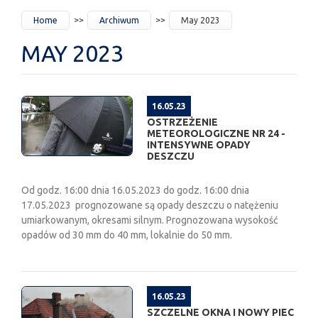
JESTEŚ
Home
Archiwum
May 2023
TUTAJ
MAY 2023
16.05.23
OSTRZEŻENIE
METEOROLOGICZNE NR 24 -
INTENSYWNE OPADY
DESZCZU
Od godz. 16:00 dnia 16.05.2023 do godz. 16:00 dnia
17.05.2023 prognozowane są opady deszczu o natężeniu
umiarkowanym, okresami silnym. Prognozowana wysokość
opadów od 30 mm do 40 mm, lokalnie do 50 mm.
16.05.23
SZCZELNE OKNA I NOWY PIEC