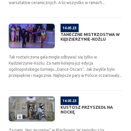
warsztatów ceramicznych. A to wszystko w ramach...
14.05.23
TANECZNE MISTRZOSTWA W
KĘDZIERZYNIE-KOŹLU
Tak roztańczona gala mogła odbywać się tylko w
Kędzierzynie-Koźlu. Za nami kolejna już edycja
ogólnopolskiego turnieju „Dance Oscars”. Jak zwykle było
przepięknie i magicznie. Najlepsze pary w Polsce oczarowały...
14.05.23
KUSTOSZ PRZYSZEDŁ NA
NOCKĘ
Za nami „Noc muzeów” w Blachowni. W związku z tą