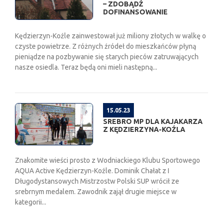
– ZDOBĄDŹ
DOFINANSOWANIE
Kędzierzyn-Koźle zainwestował już miliony złotych w walkę o
czyste powietrze. Z różnych źródeł do mieszkańców płyną
pieniądze na pozbywanie się starych pieców zatruwających
nasze osiedla. Teraz będą oni mieli następną...
15.05.23
SREBRO MP DLA KAJAKARZA
Z KĘDZIERZYNA-KOŹLA
Znakomite wieści prosto z Wodniackiego Klubu Sportowego
AQUA Active Kędzierzyn-Koźle. Dominik Chałat z I
Długodystansowych Mistrzostw Polski SUP wrócił ze
srebrnym medalem. Zawodnik zajął drugie miejsce w
kategorii...