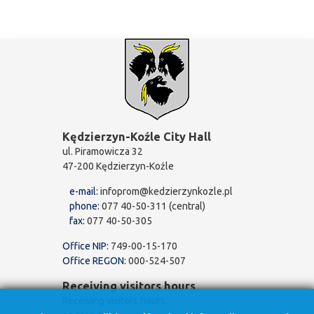
Kędzierzyn-Koźle City Hall
ul. Piramowicza 32
47-200 Kędzierzyn-Koźle
e-mail:
infoprom@kedzierzynkozle.pl
phone:
077 40-50-311 (central)
fax:
077 40-50-305
Office NIP:
749-00-15-170
Office REGON:
000-524-507
Receiving visitors hours
Receiving visitors hours: