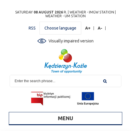
Przejdź
Przejdź do
Przejdź
Przejdź do
Przejdź do
Przejdź do
Przejdź
SATURDAY
08 AUGUST 2026
R. |
WEATHER - IMGW STATION
|
WEATHER - UM STATION
do
wyszukiwarki
do
ścieżki
kalendarza
listy
do
mapy
menu
nawigacyjnej
wydarzeń
odnośników
stopki
RSS
Choose language
A+
A-
strony
Visually impaired version
MENU