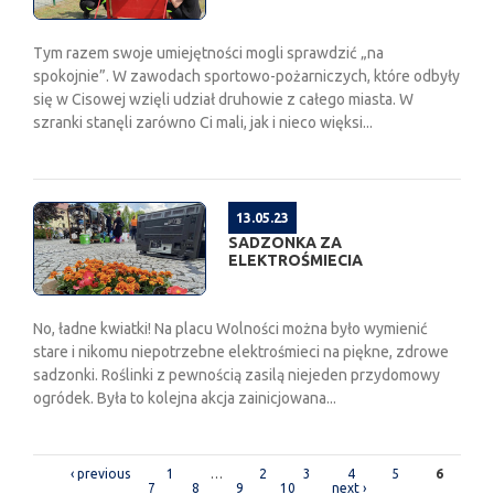
Tym razem swoje umiejętności mogli sprawdzić „na
spokojnie”. W zawodach sportowo-pożarniczych, które odbyły
się w Cisowej wzięli udział druhowie z całego miasta. W
szranki stanęli zarówno Ci mali, jak i nieco więksi...
13.05.23
SADZONKA ZA
ELEKTROŚMIECIA
No, ładne kwiatki! Na placu Wolności można było wymienić
stare i nikomu niepotrzebne elektrośmieci na piękne, zdrowe
sadzonki. Roślinki z pewnością zasilą niejeden przydomowy
ogródek. Była to kolejna akcja zainicjowana...
PAGES
‹ previous
1
…
2
3
4
5
6
7
8
9
10
next ›