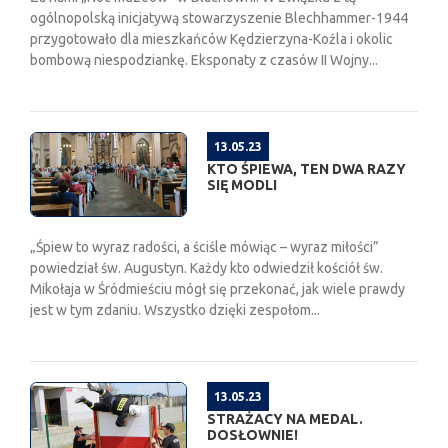
ogólnopolską inicjatywą stowarzyszenie Blechhammer-1944
przygotowało dla mieszkańców Kędzierzyna-Koźla i okolic
bombową niespodziankę. Eksponaty z czasów II Wojny...
13.05.23
KTO ŚPIEWA, TEN DWA RAZY
SIĘ MODLI
„Śpiew to wyraz radości, a ściśle mówiąc – wyraz miłości”
powiedział św. Augustyn. Każdy kto odwiedził kościół św.
Mikołaja w Śródmieściu mógł się przekonać, jak wiele prawdy
jest w tym zdaniu. Wszystko dzięki zespołom...
13.05.23
STRAŻACY NA MEDAL.
DOSŁOWNIE!