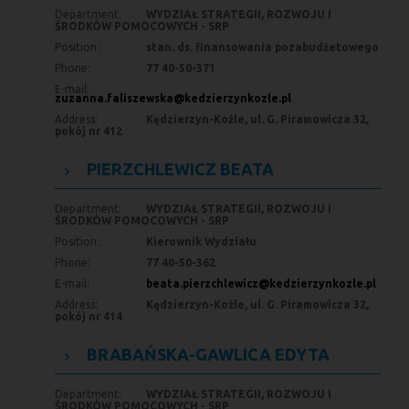
Department:
WYDZIAŁ STRATEGII, ROZWOJU I
ŚRODKÓW POMOCOWYCH - SRP
Position :
stan. ds. finansowania pozabudżetowego
Phone:
77 40-50-371
E-mail:
zuzanna.faliszewska@kedzierzynkozle.pl
Address:
Kędzierzyn-Koźle, ul. G. Piramowicza 32,
pokój nr 412
PIERZCHLEWICZ BEATA
Department:
WYDZIAŁ STRATEGII, ROZWOJU I
ŚRODKÓW POMOCOWYCH - SRP
Position :
Kierownik Wydziału
Phone:
77 40-50-362
E-mail:
beata.pierzchlewicz@kedzierzynkozle.pl
Address:
Kędzierzyn-Koźle, ul. G. Piramowicza 32,
pokój nr 414
BRABAŃSKA-GAWLICA EDYTA
Department:
WYDZIAŁ STRATEGII, ROZWOJU I
ŚRODKÓW POMOCOWYCH - SRP