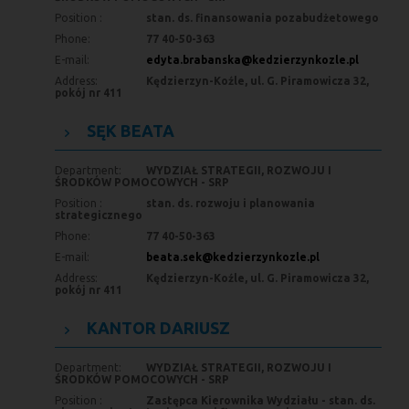
Position :
stan. ds. finansowania pozabudżetowego
Phone:
77 40-50-363
E-mail:
edyta.brabanska@kedzierzynkozle.pl
Address:
Kędzierzyn-Koźle, ul. G. Piramowicza 32,
pokój nr 411
SĘK BEATA
Department:
WYDZIAŁ STRATEGII, ROZWOJU I
ŚRODKÓW POMOCOWYCH - SRP
Position :
stan. ds. rozwoju i planowania
strategicznego
Phone:
77 40-50-363
E-mail:
beata.sek@kedzierzynkozle.pl
Address:
Kędzierzyn-Koźle, ul. G. Piramowicza 32,
pokój nr 411
KANTOR DARIUSZ
Department:
WYDZIAŁ STRATEGII, ROZWOJU I
ŚRODKÓW POMOCOWYCH - SRP
Position :
Zastępca Kierownika Wydziału - stan. ds.