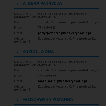
WIDERA PATRYCJA
Department:
WYDZIAŁ STRATEGII, ROZWOJU I
ŚRODKÓW POMOCOWYCH - SRP
Position :
stan. ds. finansowania pozabudżetowego
Phone:
77 40-50-363
E-mail:
patrycja.widera@kedzierzynkozle.pl
Address:
Kędzierzyn-Koźle, ul. G. Piramowicza 32,
pokój nr 411
KOZIOŁ IWONA
Department:
WYDZIAŁ STRATEGII, ROZWOJU I
ŚRODKÓW POMOCOWYCH - SRP
Position :
stan. ds. finansowania pozabudżetowego
Phone:
77 40-50-370
E-mail:
iwona.koziol@kedzierzynkozle.pl
Address:
Kędzierzyn-Koźle, ul. G. Piramowicza 32,
pokój nr 411
FALISZEWSKA ZUZANNA