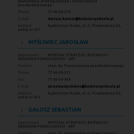
planowania strategicznego i finansowania
pozabudżetowego
Phone:
77 40-50-370
E-mail:
dariusz.kantor@kedzierzynkozle.pl
Address:
Kędzierzyn-Koźle, ul. G. Piramowicza 32,
pokój nr 411
MYŚLIWIEC JAROSŁAW
Department:
WYDZIAŁ STRATEGII, ROZWOJU I
ŚRODKÓW POMOCOWYCH - SRP
Position :
stan. ds. finansowania pozabudżetowego
Phone:
77 40-50-371
Fax:
77 40-34-459
E-mail:
jaroslaw.mysliwiec@kedzierzynkozle.pl
Address:
Kędzierzyn-Koźle, ul. G. Piramowicza 32,
pokój nr 412
GAŁOSZ SEBASTIAN
Department:
WYDZIAŁ STRATEGII, ROZWOJU I
ŚRODKÓW POMOCOWYCH - SRP
Position :
stan. ds. planowania strategicznego i