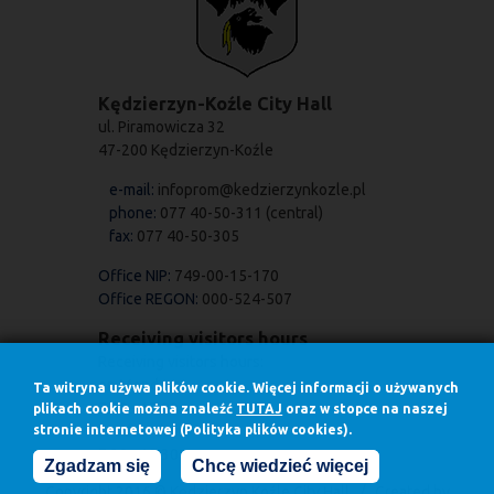
Kędzierzyn-Koźle City Hall
ul. Piramowicza 32
47-200 Kędzierzyn-Koźle
e-mail:
infoprom@kedzierzynkozle.pl
phone:
077 40-50-311 (central)
fax:
077 40-50-305
Office NIP:
749-00-15-170
Office REGON:
000-524-507
Receiving visitors hours
Receiving visitors hours:
on Mondays
Ta witryna używa plików cookie. Więcej informacji o używanych
7.30 - 17.00
plikach cookie można znaleźć
TUTAJ
oraz w stopce na naszej
in other days
stronie internetowej (Polityka plików cookies).
7.30 - 15.30
Zgadzam się
Chcę wiedzieć więcej
Copyright 2016 © Kędzierzyn Koźle City Hall / Created by