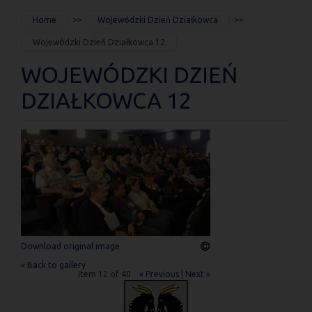
JESTEŚ
Home
Wojewódzki Dzień Działkowca
TUTAJ
Wojewódzki Dzień Działkowca 12
WOJEWÓDZKI DZIEŃ
DZIAŁKOWCA 12
Download original image
« Back to gallery
Item 12 of 40
« Previous
|
Next »