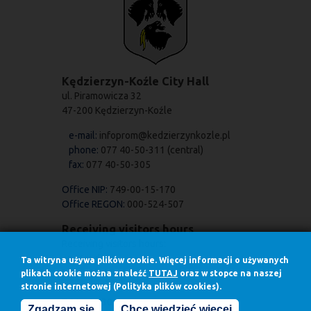
Kędzierzyn-Koźle City Hall
ul. Piramowicza 32
47-200 Kędzierzyn-Koźle
e-mail:
infoprom@kedzierzynkozle.pl
phone:
077 40-50-311 (central)
fax:
077 40-50-305
Office NIP:
749-00-15-170
Office REGON:
000-524-507
Receiving visitors hours
Receiving visitors hours:
on Mondays
Ta witryna używa plików cookie. Więcej informacji o używanych
7.30 - 17.00
plikach cookie można znaleźć
TUTAJ
oraz w stopce na naszej
stronie internetowej (Polityka plików cookies).
in other days
7.30 - 15.30
Zgadzam się
Chcę wiedzieć więcej