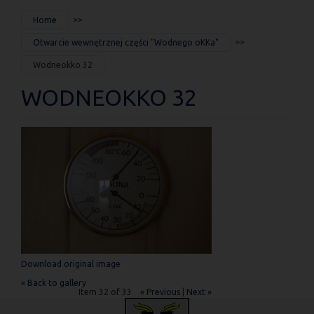
JESTEŚ
Home
TUTAJ
Otwarcie wewnętrznej części "Wodnego oKKa"
Wodneokko 32
WODNEOKKO 32
Download original image
« Back to gallery
Item 32 of 33
« Previous
|
Next »