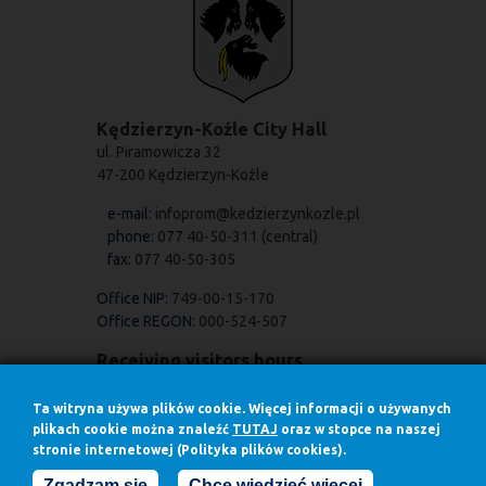
Kędzierzyn-Koźle City Hall
ul. Piramowicza 32
47-200 Kędzierzyn-Koźle
e-mail:
infoprom@kedzierzynkozle.pl
phone:
077 40-50-311 (central)
fax:
077 40-50-305
Office NIP:
749-00-15-170
Office REGON:
000-524-507
Receiving visitors hours
Receiving visitors hours:
on Mondays
Ta witryna używa plików cookie. Więcej informacji o używanych
7.30 - 17.00
plikach cookie można znaleźć
TUTAJ
oraz w stopce na naszej
in other days
stronie internetowej (Polityka plików cookies).
7.30 - 15.30
Zgadzam się
Chcę wiedzieć więcej