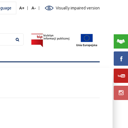
nguage
A+
A-
Visually impaired version