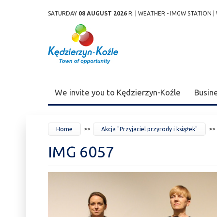
SATURDAY
08 AUGUST 2026
R. |
WEATHER - IMGW STATION
|
Przejdź
Przejdź do
Przejdź
Przejdź do
Przejdź do
Przejdź do
Przejdź
do
wyszukiwarki
do
ścieżki
kalendarza
listy
do
mapy
menu
nawigacyjnej
wydarzeń
odnośników
stopki
strony
We invite you to Kędzierzyn-Koźle
Busin
JESTEŚ
Home
Akcja "Przyjaciel przyrody i książek"
TUTAJ
IMG 6057