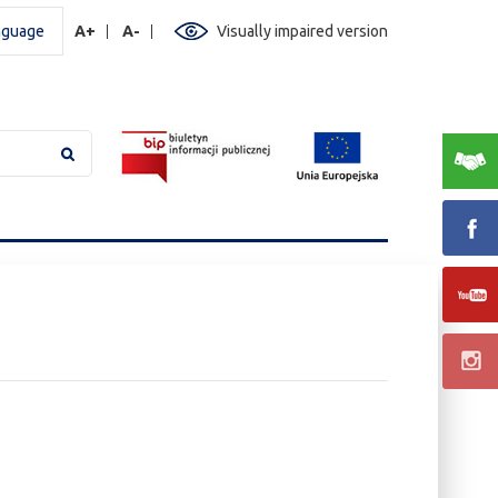
nguage
A+
A-
Visually impaired version