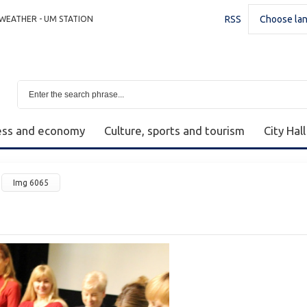
RSS
Choose la
WEATHER - UM STATION
ess and economy
Culture, sports and tourism
City Hall
Img 6065