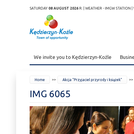
SATURDAY
08 AUGUST 2026
R. |
WEATHER - IMGW STATION
|
Przejdź
Przejdź do
Przejdź
Przejdź do
Przejdź do
Przejdź do
Przejdź
do
wyszukiwarki
do
ścieżki
kalendarza
listy
do
mapy
menu
nawigacyjnej
wydarzeń
odnośników
stopki
strony
We invite you to Kędzierzyn-Koźle
Busin
JESTEŚ
Home
Akcja "Przyjaciel przyrody i książek"
TUTAJ
IMG 6065