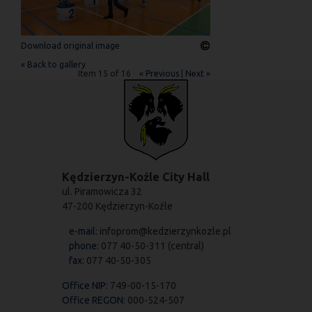
Download original image
« Back to gallery
Item 15 of 16
« Previous
|
Next »
Kędzierzyn-Koźle City Hall
ul. Piramowicza 32
47-200 Kędzierzyn-Koźle
e-mail:
infoprom@kedzierzynkozle.pl
phone:
077 40-50-311 (central)
fax:
077 40-50-305
Office NIP:
749-00-15-170
Office REGON:
000-524-507