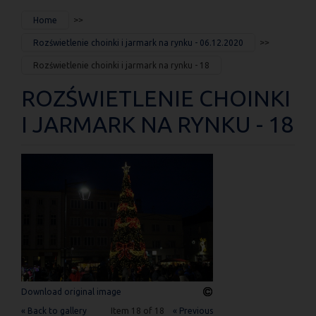
JESTEŚ
Home
TUTAJ
Rozświetlenie choinki i jarmark na rynku - 06.12.2020
Rozświetlenie choinki i jarmark na rynku - 18
ROZŚWIETLENIE CHOINKI
I JARMARK NA RYNKU - 18
Download original image
« Back to gallery
Item 18 of 18
« Previous