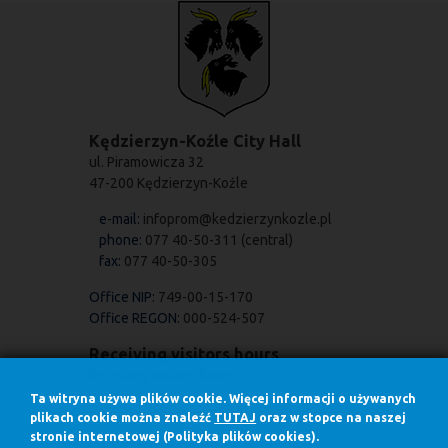
Kędzierzyn-Koźle City Hall
ul. Piramowicza 32
47-200 Kędzierzyn-Koźle
e-mail:
infoprom@kedzierzynkozle.pl
phone:
077 40-50-311 (central)
fax:
077 40-50-305
Office NIP:
749-00-15-170
Office REGON:
000-524-507
Receiving visitors hours
Receiving visitors hours:
on Mondays
Ta witryna używa plików cookie. Więcej informacji o używanych
7.30 - 17.00
plikach cookie można znaleźć
TUTAJ
oraz w stopce na naszej
stronie internetowej (Polityka plików cookies).
in other days