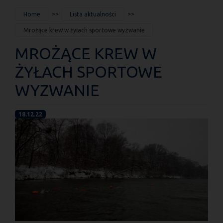
JESTEŚ
Home
Lista aktualności
TUTAJ
Mrożące krew w żyłach sportowe wyzwanie
MROŻĄCE KREW W
ŻYŁACH SPORTOWE
WYZWANIE
18.12.22