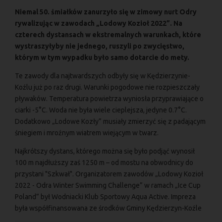
Niemal 50. śmiałków zanurzyło się w zimowy nurt Odry
rywalizując w zawodach „Lodowy Kozioł 2022”. Na
czterech dystansach w ekstremalnych warunkach, które
wystraszyłyby nie jednego, ruszyli po zwycięstwo,
którym w tym wypadku było samo dotarcie do mety.
Te zawody dla najtwardszych odbyły się w Kędzierzynie-
Koźlu już po raz drugi. Warunki pogodowe nie rozpieszczały
pływaków. Temperatura powietrza wyniosła przyprawiające o
ciarki -5°C. Woda nie była wiele cieplejsza, jedyne 0.7°C.
Dodatkowo „Lodowe Kozły” musiały zmierzyć się z padającym
śniegiem i mroźnym wiatrem wiejącym w twarz.
Najkrótszy dystans, którego można się było podjąć wynosił
100 m najdłuższy zaś 1250 m – od mostu na obwodnicy do
przystani "Szkwał". Organizatorem zawodów „Lodowy Kozioł
2022 - Odra Winter Swimming Challenge” w ramach „Ice Cup
Poland” był Wodniacki Klub Sportowy Aqua Active. Impreza
była współfinansowana ze środków Gminy Kędzierzyn-Koźle