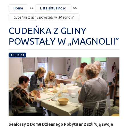
JESTEŚ
Home
Lista aktualności
TUTAJ
Cudeńka z gliny powstały w „Magnolii”
CUDEŃKA Z GLINY
POWSTAŁY W „MAGNOLII”
15.03.23
Seniorzy z Domu Dziennego Pobytu nr 2 szlifują swoje