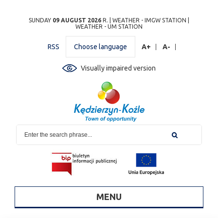
Przejdź
Przejdź do
Przejdź
Przejdź do
Przejdź do
Przejdź do
Przejdź
SUNDAY
09 AUGUST 2026
R. |
WEATHER - IMGW STATION
|
WEATHER - UM STATION
do
wyszukiwarki
do
ścieżki
kalendarza
listy
do
mapy
menu
nawigacyjnej
wydarzeń
odnośników
stopki
RSS
Choose language
A+
A-
strony
Visually impaired version
MENU