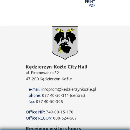
PRINT
PDF
Kędzierzyn-Koźle City Hall
ul. Piramowicza 32
47-200 Kędzierzyn-Koźle
e-mail:
infoprom@kedzierzynkozle.pl
phone:
077 40-50-311 (central)
fax:
077 40-50-305
Office NIP:
749-00-15-170
Office REGON:
000-524-507
Receiving visitors hours