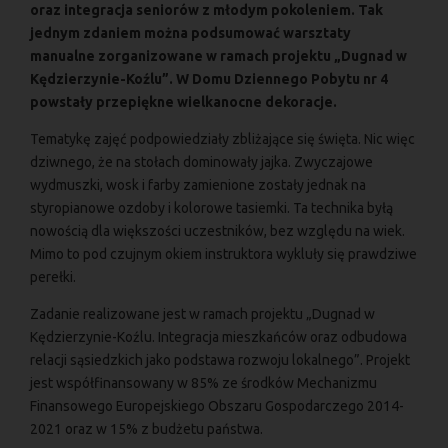
oraz integracja seniorów z młodym pokoleniem. Tak
jednym zdaniem można podsumować warsztaty
manualne zorganizowane w ramach projektu „Dugnad w
Kędzierzynie-Koźlu”. W Domu Dziennego Pobytu nr 4
powstały przepiękne wielkanocne dekoracje.
Tematykę zajęć podpowiedziały zbliżające się święta. Nic więc
dziwnego, że na stołach dominowały jajka. Zwyczajowe
wydmuszki, wosk i farby zamienione zostały jednak na
styropianowe ozdoby i kolorowe tasiemki. Ta technika byłą
nowością dla większości uczestników, bez względu na wiek.
Mimo to pod czujnym okiem instruktora wykluły się prawdziwe
perełki.
Zadanie realizowane jest w ramach projektu „Dugnad w
Kędzierzynie-Koźlu. Integracja mieszkańców oraz odbudowa
relacji sąsiedzkich jako podstawa rozwoju lokalnego”. Projekt
jest współfinansowany w 85% ze środków Mechanizmu
Finansowego Europejskiego Obszaru Gospodarczego 2014-
2021 oraz w 15% z budżetu państwa.