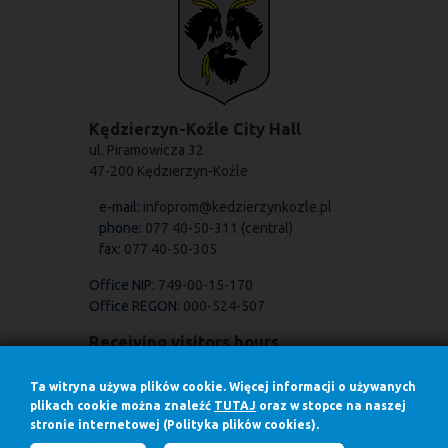
Kędzierzyn-Koźle City Hall
ul. Piramowicza 32
47-200 Kędzierzyn-Koźle
e-mail:
infoprom@kedzierzynkozle.pl
phone:
077 40-50-311 (central)
fax:
077 40-50-305
Office NIP:
749-00-15-170
Office REGON:
000-524-507
Receiving visitors hours
Receiving visitors hours:
on Mondays
Ta witryna używa plików cookie. Więcej informacji o używanych
7.30 - 17.00
plikach cookie można znaleźć
TUTAJ
oraz w stopce na naszej
in other days
stronie internetowej (Polityka plików cookies).
7.30 - 15.30