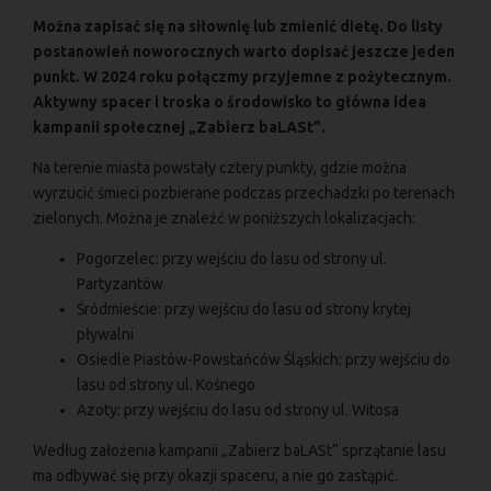
Można zapisać się na siłownię lub zmienić dietę. Do listy
postanowień noworocznych warto dopisać jeszcze jeden
punkt. W 2024 roku połączmy przyjemne z pożytecznym.
Aktywny spacer i troska o środowisko to główna idea
kampanii społecznej „Zabierz baLASt”.
Na terenie miasta powstały cztery punkty, gdzie można
wyrzucić śmieci pozbierane podczas przechadzki po terenach
zielonych. Można je znaleźć w poniższych lokalizacjach:
Pogorzelec: przy wejściu do lasu od strony ul.
Partyzantów
Śródmieście: przy wejściu do lasu od strony krytej
pływalni
Osiedle Piastów-Powstańców Śląskich: przy wejściu do
lasu od strony ul. Kośnego
Azoty: przy wejściu do lasu od strony ul. Witosa
Według założenia kampanii „Zabierz baLASt” sprzątanie lasu
ma odbywać się przy okazji spaceru, a nie go zastąpić.