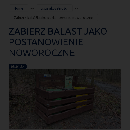
JESTEŚ
Home
Lista aktualności
TUTAJ
Zabierz baLASt jako postanowienie noworoczne
ZABIERZ BALAST JAKO
POSTANOWIENIE
NOWOROCZNE
03.01.24