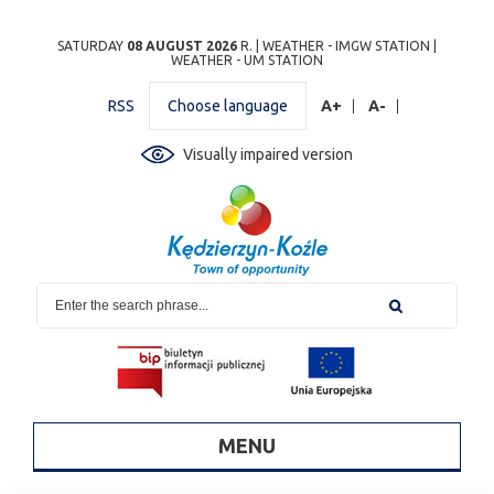
Przejdź
Przejdź do
Przejdź
Przejdź do
Przejdź do
Przejdź do
Przejdź
SATURDAY
08 AUGUST 2026
R. |
WEATHER - IMGW STATION
|
WEATHER - UM STATION
do
wyszukiwarki
do
ścieżki
kalendarza
listy
do
mapy
menu
nawigacyjnej
wydarzeń
odnośników
stopki
RSS
Choose language
A+
A-
strony
Visually impaired version
MENU