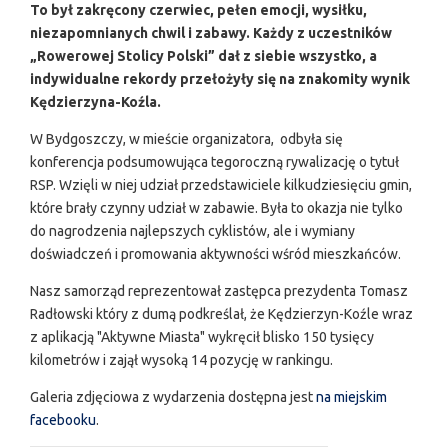
To był zakręcony czerwiec, pełen emocji, wysiłku,
niezapomnianych chwil i zabawy. Każdy z uczestników
„Rowerowej Stolicy Polski” dał z siebie wszystko, a
indywidualne rekordy przełożyły się na znakomity wynik
Kędzierzyna-Koźla.
W Bydgoszczy, w mieście organizatora, odbyła się
konferencja podsumowująca tegoroczną rywalizację o tytuł
RSP. Wzięli w niej udział przedstawiciele kilkudziesięciu gmin,
które brały czynny udział w zabawie. Była to okazja nie tylko
do nagrodzenia najlepszych cyklistów, ale i wymiany
doświadczeń i promowania aktywności wśród mieszkańców.
Nasz samorząd reprezentował zastępca prezydenta Tomasz
Radłowski który z dumą podkreślał, że Kędzierzyn-Koźle wraz
z aplikacją "Aktywne Miasta" wykręcił blisko 150 tysięcy
kilometrów i zajął wysoką 14 pozycję w rankingu.
Galeria zdjęciowa z wydarzenia dostępna jest
na miejskim
facebooku
.