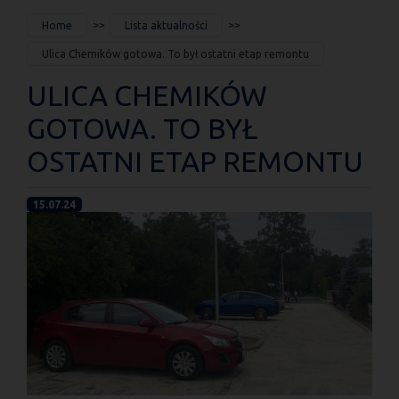
JESTEŚ
Home
Lista aktualności
TUTAJ
Ulica Chemików gotowa. To był ostatni etap remontu
ULICA CHEMIKÓW
GOTOWA. TO BYŁ
OSTATNI ETAP REMONTU
15.07.24