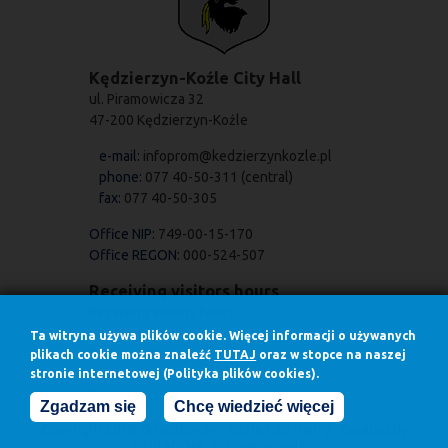
Kędzierzyn-Koźle City Hall
ul. Piramowicza 32
47-200 Kędzierzyn-Koźle
e-mail:
infoprom@kedzierzynkozle.pl
phone:
077 40-50-311 (central)
fax:
077 40-50-305
Office NIP:
749-00-15-170
Office REGON:
000-524-507
Receiving visitors hours
Receiving visitors hours:
on Mondays
Ta witryna używa plików cookie. Więcej informacji o używanych
7.30 - 17.00
plikach cookie można znaleźć
TUTAJ
oraz w stopce na naszej
stronie internetowej (Polityka plików cookies).
in other days
7.30 - 15.30
Zgadzam się
Chcę wiedzieć więcej
Copyright 2016 © Kędzierzyn Koźle City Hall / Created by
VOBACOM
/
Cookies policy