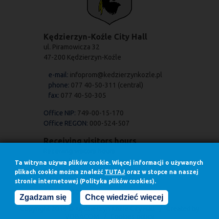
Kędzierzyn-Koźle City Hall
ul. Piramowicza 32
47-200 Kędzierzyn-Koźle
e-mail:
infoprom@kedzierzynkozle.pl
phone:
077 40-50-311 (central)
fax:
077 40-50-305
Office NIP:
749-00-15-170
Office REGON:
000-524-507
Receiving visitors hours
Receiving visitors hours:
on Mondays
Ta witryna używa plików cookie. Więcej informacji o używanych
7.30 - 17.00
plikach cookie można znaleźć
TUTAJ
oraz w stopce na naszej
stronie internetowej (Polityka plików cookies).
in other days
7.30 - 15.30
Zgadzam się
Chcę wiedzieć więcej
Copyright 2016 © Kędzierzyn Koźle City Hall / Created by
VOBACOM
/
Cookies policy