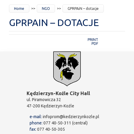
JESTEŚ
Home
NGO
GPRPAiN – dotacje
TUTAJ
GPRPAIN – DOTACJE
PRINT
PDF
Kędzierzyn-Koźle City Hall
ul. Piramowicza 32
47-200 Kędzierzyn-Koźle
e-mail:
infoprom@kedzierzynkozle.pl
phone:
077 40-50-311 (central)
fax:
077 40-50-305