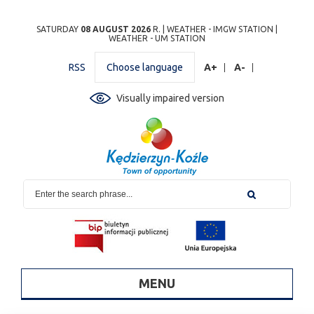
Przejdź
Przejdź do
Przejdź
Przejdź do
Przejdź do
Przejdź do
Przejdź
SATURDAY
08 AUGUST 2026
R. |
WEATHER - IMGW STATION
|
WEATHER - UM STATION
do
wyszukiwarki
do
ścieżki
kalendarza
listy
do
mapy
menu
nawigacyjnej
wydarzeń
odnośników
stopki
RSS
Choose language
A+
A-
strony
Visually impaired version
MENU