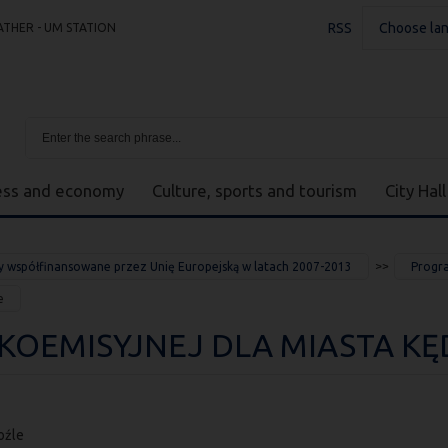
RSS
Choose la
THER - UM STATION
ess and economy
Culture, sports and tourism
City Hall
y współfinansowane przez Unię Europejską w latach 2007-2013
Progra
e
KOEMISYJNEJ DLA MIASTA KĘ
oźle