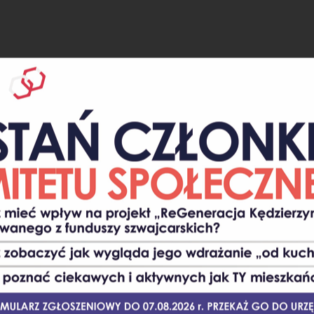
 efektywność energetyczna
j. Przygotowanie planów gospodarki niskiej emisji
FINANSOWANIE:
NIE: