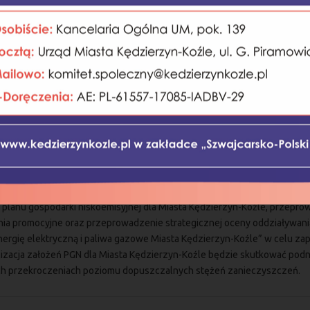
i planu gospodarki niskoemisyjnej dla Miasta Kędzierzyn-Koźle, przepr
ania promocyjne oraz przeprowadzenie strategicznej oceny oddziaływani
energię elektryczną i paliwa gazowe Miasta Kędzierzyn-Koźle” w celu zap
alizacja założeń PGN dla Miasta Kędzierzyn-Koźle będzie skutkować pod
ch przekroczeniach poziomu dopuszczalnych stężeń zanieczyszczeń.