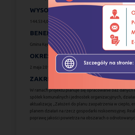
WYSOKOŚĆ DOFINANSOWANIA:
144.534,00 PLN
BENEFICJENT:
Gmina Kędzierzyn-Koźle
OKRES REALIZACJI PROJEKTU:
2 maja 2014r.- 30 czerwca 2015r.
ZAKRES PROJEKTU:
W ramach projektu planuje się opracowanie baz danych 
spółek komunalnych i jednostek organizacyjnych, dział
aktualizację „Założeń do planu zaopatrzenia w ciepło, 
planem działań na rzecz gospodarki niskoemisyjnej. Re
poprawę jakości powietrza na obszarach o odnotowany