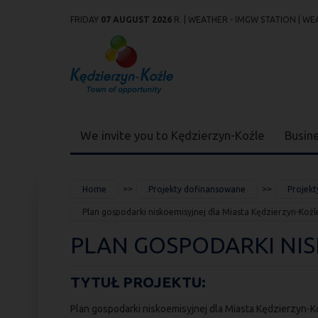
FRIDAY
07 AUGUST 2026
R. |
WEATHER - IMGW STATION
|
WEA
Przejdź
Przejdź do
Przejdź
Przejdź do
Przejdź do
Przejdź do
Przejdź
do
wyszukiwarki
do
ścieżki
kalendarza
listy
do
mapy
menu
nawigacyjnej
wydarzeń
odnośników
stopki
strony
We invite you to Kędzierzyn-Koźle
Busin
JESTEŚ
Home
Projekty dofinansowane
Projekt
TUTAJ
Plan gospodarki niskoemisyjnej dla Miasta Kędzierzyn-Koźl
PLAN GOSPODARKI NIS
TYTUŁ PROJEKTU:
Plan gospodarki niskoemisyjnej dla Miasta Kędzierzyn-K