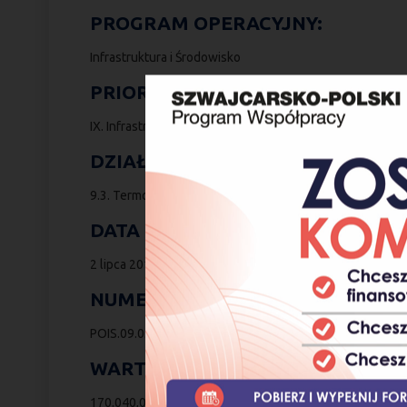
PROGRAM OPERACYJNY:
Infrastruktura i Środowisko
PRIORYTET:
IX. Infrastruktura energetyczna przyjazna środowisku i
DZIAŁANIE:
9.3. Termomodernizacja obiektów użyteczności publiczne
DATA PODPISANIA UMOWY O DO
2 lipca 2014
NUMER UMOWY O DOFINANSOWA
POIS.09.03.00-00-070/13-00
WARTOŚĆ PROJEKTU:
170.040,00 PLN