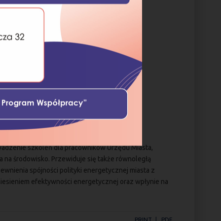
owadzenie szkoleń dla pracowników Urzędu Miasta,
a na środowisko. Przewiduje się także równoległą
ewnienia spójności polityki energetycznej miasta z
niesieniem efektywności energetycznej oraz wpłynie na
PRINT
PDF