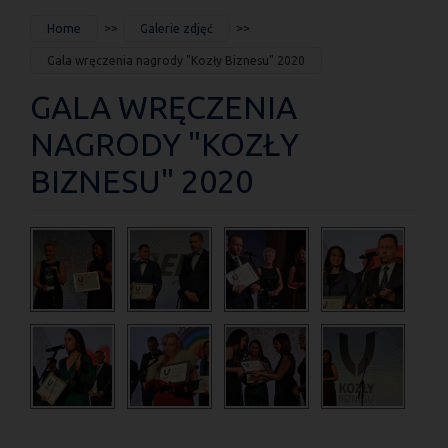
JESTEŚ
Home
Galerie zdjęć
TUTAJ
Gala wręczenia nagrody "Kozły Biznesu" 2020
GALA WRĘCZENIA
NAGRODY "KOZŁY
BIZNESU" 2020