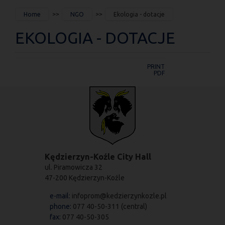
JESTEŚ
Home
NGO
Ekologia - dotacje
TUTAJ
EKOLOGIA - DOTACJE
PRINT
PDF
Kędzierzyn-Koźle City Hall
ul. Piramowicza 32
47-200 Kędzierzyn-Koźle
e-mail:
infoprom@kedzierzynkozle.pl
phone:
077 40-50-311 (central)
fax:
077 40-50-305