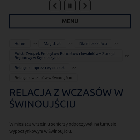
MENU
JESTEŚ
Home
Magistrat
Dla mieszkańca
TUTAJ
Polski Związek Emerytów Rencistów i Inwalidów – Zarząd
Rejonowy w Kędzierzynie
Relacje z imprez i wycieczek
Relacja z wczasów w Świnoujściu
RELACJA Z WCZASÓW W
ŚWINOUJŚCIU
W miesiącu wrześniu seniorzy odpoczywali na turnusie
wypoczynkowym w Świnoujściu.