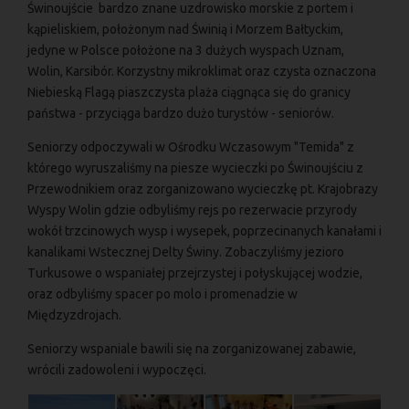
Świnoujście bardzo znane uzdrowisko morskie z portem i
kąpieliskiem, położonym nad Świnią i Morzem Bałtyckim,
jedyne w Polsce położone na 3 dużych wyspach Uznam,
Wolin, Karsibór. Korzystny mikroklimat oraz czysta oznaczona
Niebieską Flagą piaszczysta plaża ciągnąca się do granicy
państwa - przyciąga bardzo dużo turystów - seniorów.
Seniorzy odpoczywali w Ośrodku Wczasowym "Temida" z
którego wyruszaliśmy na piesze wycieczki po Świnoujściu z
Przewodnikiem oraz zorganizowano wycieczkę pt. Krajobrazy
Wyspy Wolin gdzie odbyliśmy rejs po rezerwacie przyrody
wokół trzcinowych wysp i wysepek, poprzecinanych kanałami i
kanalikami Wstecznej Delty Świny. Zobaczyliśmy jezioro
Turkusowe o wspaniałej przejrzystej i połyskującej wodzie,
oraz odbyliśmy spacer po molo i promenadzie w
Międzyzdrojach.
Seniorzy wspaniale bawili się na zorganizowanej zabawie,
wrócili zadowoleni i wypoczęci.