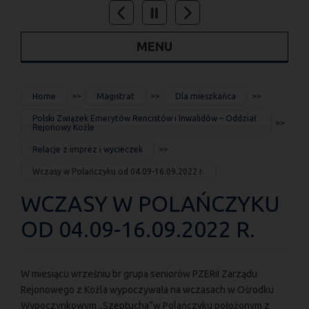
MENU
JESTEŚ
Home
Magistrat
Dla mieszkańca
TUTAJ
Polski Związek Emerytów Rencistów i Inwalidów – Oddział
Rejonowy Koźle
Relacje z imprez i wycieczek
Wczasy w Polańczyku od 04.09-16.09.2022 r.
WCZASY W POLAŃCZYKU
OD 04.09-16.09.2022 R.
W miesiącu wrześniu br grupa seniorów PZERiI Zarządu
Rejonowego z Koźla wypoczywała na wczasach w Ośrodku
Wypoczynkowym „Szeptucha”w Polańczyku położonym z