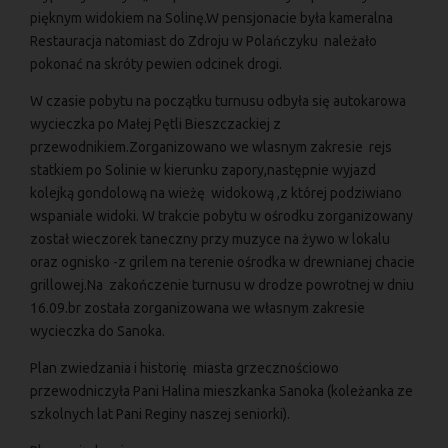
pięknym widokiem na Solinę.W pensjonacie była kameralna
Restauracja natomiast do Zdroju w Polańczyku należało
pokonać na skróty pewien odcinek drogi.
W czasie pobytu na początku turnusu odbyła się autokarowa
wycieczka po Małej Pętli Bieszczackiej z
przewodnikiem.Zorganizowano we wlasnym zakresie rejs
statkiem po Solinie w kierunku zapory,następnie wyjazd
kolejką gondolową na wieżę widokową ,z której podziwiano
wspaniale widoki. W trakcie pobytu w ośrodku zorganizowany
został wieczorek taneczny przy muzyce na żywo w lokalu
oraz ognisko -z grilem na terenie ośrodka w drewnianej chacie
grillowej.Na zakończenie turnusu w drodze powrotnej w dniu
16.09.br została zorganizowana we własnym zakresie
wycieczka do Sanoka.
Plan zwiedzania i historię miasta grzecznościowo
przewodniczyła Pani Halina mieszkanka Sanoka (koleżanka ze
szkolnych lat Pani Reginy naszej seniorki).