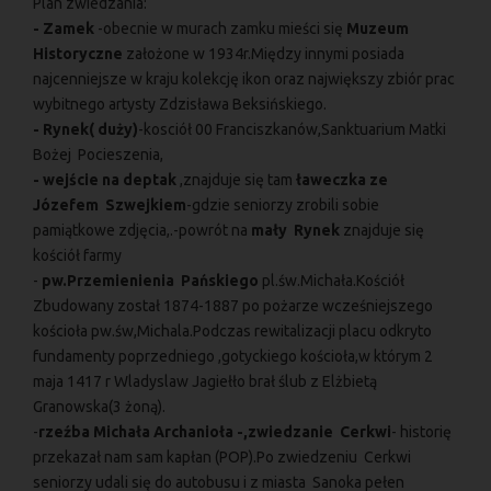
Plan zwiedzania:
- Zamek
-obecnie w murach zamku mieści się
Muzeum
Historyczne
założone w 1934r.Między innymi posiada
najcenniejsze w kraju kolekcję ikon oraz największy zbiór prac
wybitnego artysty Zdzisława Beksińskiego.
- Rynek( duży)
-kosciół 00 Franciszkanów,Sanktuarium Matki
Bożej Pocieszenia,
- wejście na deptak
,znajduje się tam
ławeczka ze
Józefem Szwejkiem
-gdzie seniorzy zrobili sobie
pamiątkowe zdjęcia,.-powrót na
mały Rynek
znajduje się
kościół farmy
-
pw.Przemienienia Pańskiego
pl.św.Michała.Kościół
Zbudowany został 1874-1887 po pożarze wcześniejszego
kościoła pw.św,Michala.Podczas rewitalizacji placu odkryto
fundamenty poprzedniego ,gotyckiego kościoła,w którym 2
maja 1417 r Wladyslaw Jagiełło brał ślub z Elżbietą
Granowska(3 żoną).
-
rzeźba Michała Archanioła -,zwiedzanie Cerkwi
- historię
przekazał nam sam kapłan (POP).Po zwiedzeniu Cerkwi
seniorzy udali się do autobusu i z miasta Sanoka pełen