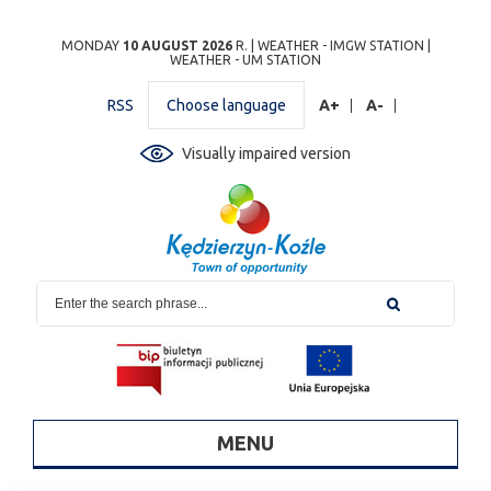
Przejdź
Przejdź do
Przejdź
Przejdź do
Przejdź do
Przejdź do
Przejdź
MONDAY
10 AUGUST 2026
R. |
WEATHER - IMGW STATION
|
WEATHER - UM STATION
do
wyszukiwarki
do
ścieżki
kalendarza
listy
do
mapy
menu
nawigacyjnej
wydarzeń
odnośników
stopki
RSS
Choose language
A+
A-
strony
Visually impaired version
MENU