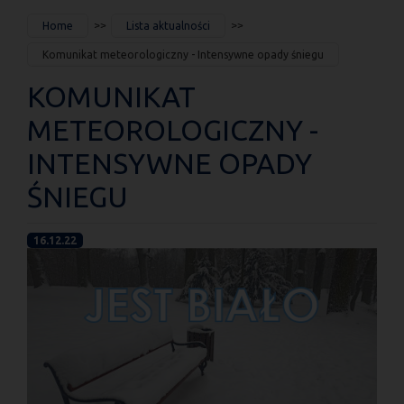
JESTEŚ
Home
Lista aktualności
TUTAJ
Komunikat meteorologiczny - Intensywne opady śniegu
KOMUNIKAT
METEOROLOGICZNY -
INTENSYWNE OPADY
ŚNIEGU
16.12.22