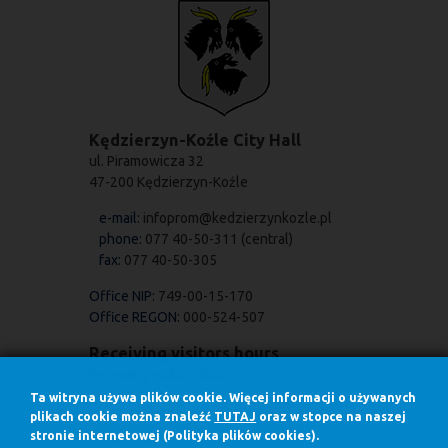
Kędzierzyn-Koźle City Hall
ul. Piramowicza 32
47-200 Kędzierzyn-Koźle
e-mail:
infoprom@kedzierzynkozle.pl
phone:
077 40-50-311 (central)
fax:
077 40-50-305
Office NIP:
749-00-15-170
Office REGON:
000-524-507
Receiving visitors hours
Receiving visitors hours:
on Mondays
Ta witryna używa plików cookie. Więcej informacji o używanych
7.30 - 17.00
plikach cookie można znaleźć
TUTAJ
oraz w stopce na naszej
stronie internetowej (Polityka plików cookies).
in other days