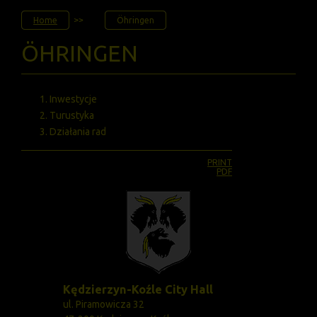
JESTEŚ
Home
Öhringen
TUTAJ
ÖHRINGEN
Inwestycje
Turustyka
Działania rad
PRINT
PDF
Kędzierzyn-Koźle City Hall
ul. Piramowicza 32