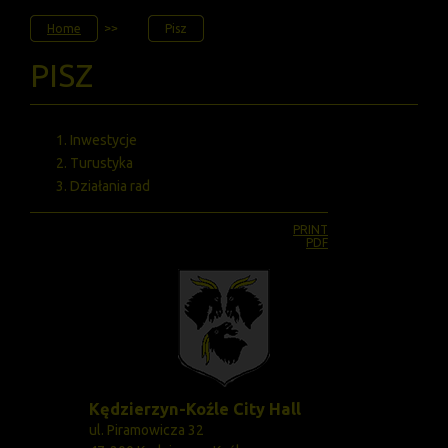
JESTEŚ
Home
Pisz
TUTAJ
PISZ
Inwestycje
Turustyka
Działania rad
PRINT
PDF
Kędzierzyn-Koźle City Hall
ul. Piramowicza 32