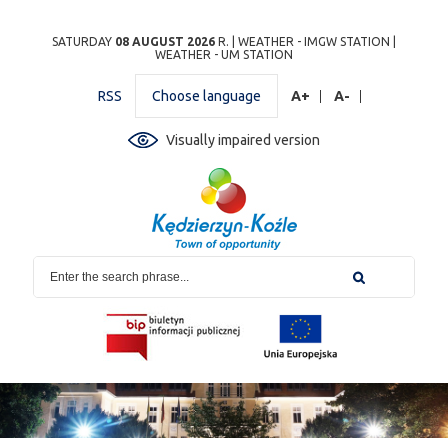
Przejdź
Przejdź do
Przejdź
Przejdź do
Przejdź do
Przejdź do
Przejdź
SATURDAY
08 AUGUST 2026
R. |
WEATHER - IMGW STATION
|
WEATHER - UM STATION
do
wyszukiwarki
do
ścieżki
kalendarza
listy
do
mapy
menu
nawigacyjnej
wydarzeń
odnośników
stopki
RSS
Choose language
A+
A-
strony
Visually impaired version