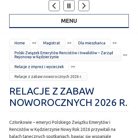
MENU
JESTEŚ
Home
Magistrat
Dla mieszkańca
TUTAJ
Polski Związek Emerytów Rencistów i Inwalidów – Zarząd
Rejonowy w Kędzierzynie
Relacje z imprez i wycieczek
Relacje z zabaw noworocznych 2026 r.
RELACJE Z ZABAW
NOWOROCZNYCH 2026 R.
Członkowie – emeryci Polskiego Związku Emerytów i
Rencistów w Kędzierzynie Nowy Rok 2026 przywitali na
balach tanecznych spotkaniach, bawiąc się wspaniale