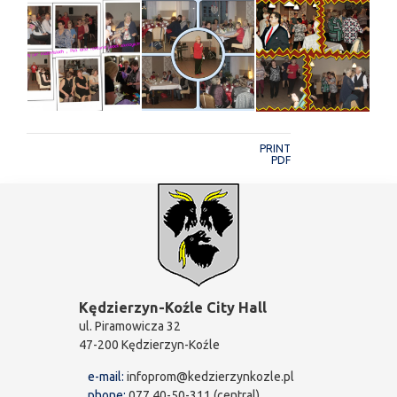
PRINT
PDF
Kędzierzyn-Koźle City Hall
ul. Piramowicza 32
47-200 Kędzierzyn-Koźle
e-mail:
infoprom@kedzierzynkozle.pl
phone:
077 40-50-311 (central)