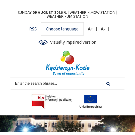
Przejdź
Przejdź do
Przejdź
Przejdź do
Przejdź do
Przejdź do
Przejdź
SUNDAY
09 AUGUST 2026
R. |
WEATHER - IMGW STATION
|
WEATHER - UM STATION
do
wyszukiwarki
do
ścieżki
kalendarza
listy
do
mapy
menu
nawigacyjnej
wydarzeń
odnośników
stopki
RSS
Choose language
A+
A-
strony
Visually impaired version