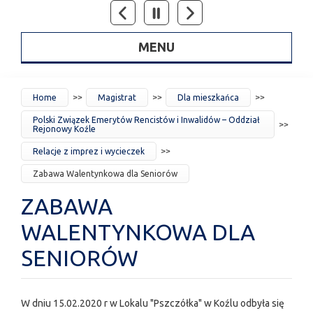
MENU
JESTEŚ
Home
Magistrat
Dla mieszkańca
TUTAJ
Polski Związek Emerytów Rencistów i Inwalidów – Oddział
Rejonowy Koźle
Relacje z imprez i wycieczek
Zabawa Walentynkowa dla Seniorów
ZABAWA
WALENTYNKOWA DLA
SENIORÓW
W dniu 15.02.2020 r w Lokalu "Pszczółka" w Koźlu odbyła się