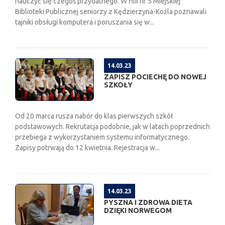
nauczyć się czegoś przydatnego. W filii nr 5 Miejskiej
Biblioteki Publicznej seniorzy z Kędzierzyna-Koźla poznawali
tajniki obsługi komputera i poruszania się w...
14.03.23
ZAPISZ POCIECHĘ DO NOWEJ
SZKOŁY
Od 20 marca rusza nabór do klas pierwszych szkół
podstawowych. Rekrutacja podobnie, jak w latach poprzednich
przebiega z wykorzystaniem systemu informatycznego.
Zapisy potrwają do 12 kwietnia. Rejestracja w...
14.03.23
PYSZNA I ZDROWA DIETA
DZIĘKI NORWEGOM