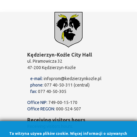
Kędzierzyn-Koźle City Hall
ul. Piramowicza 32
47-200 Kędzierzyn-Koźle
e-mail:
infoprom@kedzierzynkozle.pl
phone:
077 40-50-311 (central)
fax:
077 40-50-305
Office NIP:
749-00-15-170
Office REGON:
000-524-507
Receiving visitors hours
Receiving visitors hours:
on Mondays
Ta witryna używa plików cookie. Więcej informacji o używanych