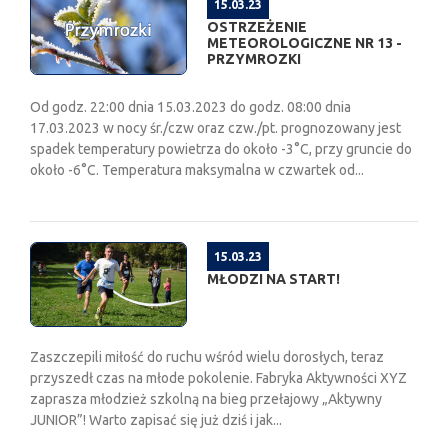
15.03.23
OSTRZEŻENIE
METEOROLOGICZNE NR 13 -
PRZYMROZKI
Od godz. 22:00 dnia 15.03.2023 do godz. 08:00 dnia
17.03.2023 w nocy śr./czw oraz czw./pt. prognozowany jest
spadek temperatury powietrza do około -3°C, przy gruncie do
około -6°C. Temperatura maksymalna w czwartek od...
15.03.23
MŁODZI NA START!
Zaszczepili miłość do ruchu wśród wielu dorosłych, teraz
przyszedł czas na młode pokolenie. Fabryka Aktywności XYZ
zaprasza młodzież szkolną na bieg przełajowy „Aktywny
JUNIOR”! Warto zapisać się już dziś i jak...