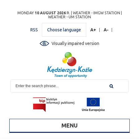
Przejdź
Przejdź do
Przejdź
Przejdź do
Przejdź do
Przejdź do
Przejdź
MONDAY
10 AUGUST 2026
R. |
WEATHER - IMGW STATION
|
WEATHER - UM STATION
do
wyszukiwarki
do
ścieżki
kalendarza
listy
do
mapy
menu
nawigacyjnej
wydarzeń
odnośników
stopki
RSS
Choose language
A+
A-
strony
Visually impaired version
MENU