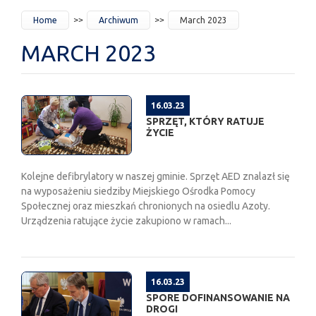
JESTEŚ
Home
Archiwum
March 2023
TUTAJ
MARCH 2023
16.03.23
SPRZĘT, KTÓRY RATUJE
ŻYCIE
Kolejne defibrylatory w naszej gminie. Sprzęt AED znalazł się
na wyposażeniu siedziby Miejskiego Ośrodka Pomocy
Społecznej oraz mieszkań chronionych na osiedlu Azoty.
Urządzenia ratujące życie zakupiono w ramach...
16.03.23
SPORE DOFINANSOWANIE NA
DROGI