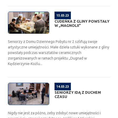
15.03.23
CUDEŃKA Z GLINY POWSTAŁY
W „MAGNOLII”
Seniorzy z Domu Dziennego Pobytu nr 2 szlifują swoje
artystyczne umiejętności. Małe dzieła sztuki wykonane z gliny
powstały podczas warsztatów ceramicznych
zorganizowanych w ramach projektu „Dugnad w
Kędzierzynie-Koźlu...
14.03.23
SENIORZY IDĄ Z DUCHEM
CZASU
Nigdy nie jest za późno, żeby zdobyć nowe umiejętności i