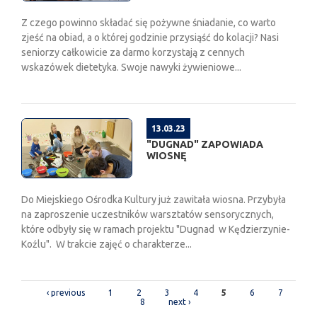
Z czego powinno składać się pożywne śniadanie, co warto
zjeść na obiad, a o której godzinie przysiąść do kolacji? Nasi
seniorzy całkowicie za darmo korzystają z cennych
wskazówek dietetyka. Swoje nawyki żywieniowe...
13.03.23
"DUGNAD" ZAPOWIADA
WIOSNĘ
Do Miejskiego Ośrodka Kultury już zawitała wiosna. Przybyła
na zaproszenie uczestników warsztatów sensorycznych,
które odbyły się w ramach projektu "Dugnad w Kędzierzynie-
Koźlu". W trakcie zajęć o charakterze...
PAGES
‹ previous
1
2
3
4
5
6
7
8
next ›