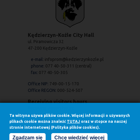
Kędzierzyn-Koźle City Hall
ul. Piramowicza 32
47-200 Kędzierzyn-Koźle
e-mail:
infoprom@kedzierzynkozle.pl
phone:
077 40-50-311 (central)
fax:
077 40-50-305
Office NIP:
749-00-15-170
Office REGON:
000-524-507
Receiving visitors hours
Receiving visitors hours:
on Mondays
Ta witryna używa plików cookie. Więcej informacji o używanych
7.30 - 17.00
plikach cookie można znaleźć
TUTAJ
oraz w stopce na naszej
stronie internetowej (Polityka plików cookies).
in other days
7.30 - 15.30
Zgadzam się
Chcę wiedzieć więcej