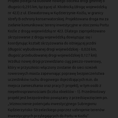
Projekt polega na budowie nowego odcinka drogi gminnej o
długości 0,295 km, łączącej ul. Kłodnicką (drogę wojewódzką
nr 423) z ul. Elewatorową w Kędzierzynie-Koźlu, w granicy
strefy B ochrony konserwatorskiej. Projektowana droga ma za
zadanie komunikować tereny inwestycyjne w otoczeniu Portu
Koźle z drogą wojewódzką nr 423. Dlatego zaprojektowano
skrzyżowanie z drogą wojewódzką dowiązując się i
koordynując kształt skrzyżowania do istniejącej jezdni
(długość wybudowanej drogi wojewódzkiej - 0,026 km,
długość przebudowanej drogi wojewódzkiej 0,127 km).
Wzdłuż nowej drogi przewidziano ciąg pieszo-rowerowy,
który w przyszłości włączony zostanie do sieci ścieżek
rowerowych miasta zapewniając poprawę bezpieczeństwa
uczestników ruchu drogowego dojeżdżających m.in. do
miejsca zamieszkania oraz pracy (1 projekt), w tym osób z
niepełnosprawnościami (liczba obiektów - 1). Przedmiotowy
projekt jest bezpośrednio powiązany z przedsięwzięciem pn.
„Wzmocnienie potencjału inwestycyjnego Subregionu
Kędzierzyńsko-Strzeleckiego poprzez uzbrojenie terenów
inwestycyjnych przylegających do Portu w Koźlu”