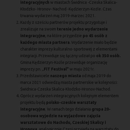
integracyjnych
w miastach Świdnica -Czeska Skalica-
Kłodzko- Hronov- Nachod -Kędzierzyn-Koźle. Czas
trwania wydarzeń maj 2019-marzec 2021.
Każdy z sześciu partnerów projektu przygotuje i
zrealizuje na swoim
terenie jedno wydarzenie
integracyjne
, na które przyjedzie
po 45 osób z
każdego miasta partnera
. Wydarzenie miało będzie
charakter imprezy kulturalno-sportowej z elementami
integracji. Przewiduje się łączny udział po
ok 350 osób.
Gmina Kędzierzyn-Koźle przewiduje organizację
imprezy pn. „
FiT Festival”
w maju 2021r.
Przedstawiciele
naszego miasta
od maja 2019 do
marca 2021 odwiedzą miasta partnerskie w kolejności:
Świdnica-Czeska Skalica-Kłodzko-Hronov-Nachod.
Oprócz wydarzeń integracyjnych kolejnym elementem
projektu będą
polsko-czeskie warsztaty
integracyjne
. W ramach tego działania
grupa 20-
osobowa wyjedzie na wyjazdowe zajęcia
warsztatowe do Nachodu, Czeskiej Skalicy i
Hronova
, analogicznie Czesi przyjadą na warsztaty do