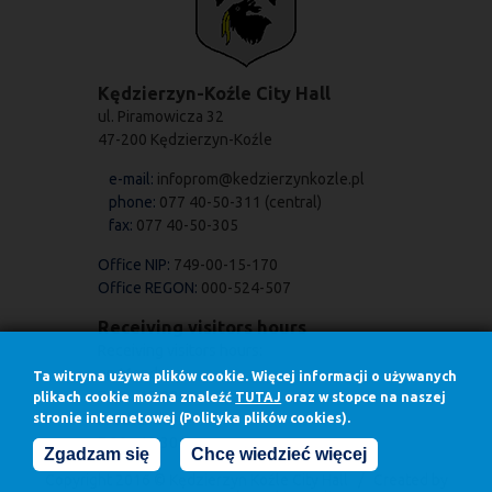
Kędzierzyn-Koźle City Hall
ul. Piramowicza 32
47-200 Kędzierzyn-Koźle
e-mail:
infoprom@kedzierzynkozle.pl
phone:
077 40-50-311 (central)
fax:
077 40-50-305
Office NIP:
749-00-15-170
Office REGON:
000-524-507
Receiving visitors hours
Receiving visitors hours:
on Mondays
Ta witryna używa plików cookie. Więcej informacji o używanych
7.30 - 17.00
plikach cookie można znaleźć
TUTAJ
oraz w stopce na naszej
in other days
stronie internetowej (Polityka plików cookies).
7.30 - 15.30
Zgadzam się
Chcę wiedzieć więcej
Copyright 2016 © Kędzierzyn Koźle City Hall / Created by