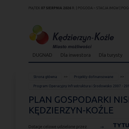
PIĄTEK
07 SIERPNIA 2026
R. |
POGODA – STACJA IMGW
|
POG
Przejdź
Przejdź do
Przejdź
Przejdź do
Przejdź do
Przejdź do
Przejdź
do
wyszukiwarki
do
ścieżki
kalendarza
listy
do
mapy
menu
nawigacyjnej
wydarzeń
odnośników
stopki
strony
DUGNAD
Dla inwestora
Dla turysty
JESTEŚ
Strona główna
Projekty dofinansowane
TUTAJ
Program Operacyjny Infrastruktura i Środowisko 2007 - 20
PLAN GOSPODARKI NIS
KĘDZIERZYN-KOŹLE
TYTU
Dotacje celowe udzielone przez