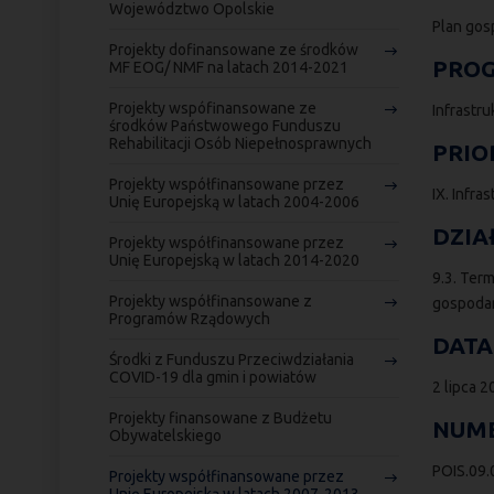
Województwo Opolskie
Plan gos
Projekty dofinansowane ze środków
PROG
MF EOG/ NMF na latach 2014-2021
Projekty wspófinansowane ze
Infrastru
środków Państwowego Funduszu
Rehabilitacji Osób Niepełnosprawnych
PRIO
Projekty współfinansowane przez
IX. Infr
Unię Europejską w latach 2004-2006
DZIA
Projekty współfinansowane przez
Unię Europejską w latach 2014-2020
9.3. Ter
Projekty współfinansowane z
gospodark
Programów Rządowych
DATA
Środki z Funduszu Przeciwdziałania
COVID-19 dla gmin i powiatów
2 lipca 
Projekty finansowane z Budżetu
NUME
Obywatelskiego
POIS.09.
Projekty współfinansowane przez