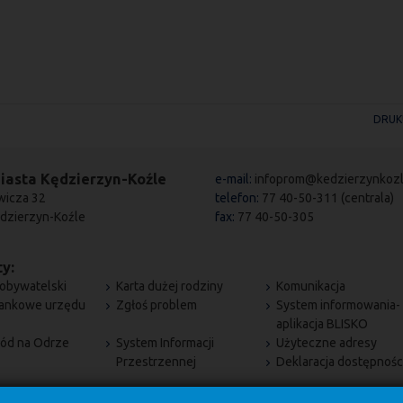
DRUK
iasta Kędzierzyn-Koźle
e-mail:
infoprom@kedzierzynkozl
wicza 32
telefon:
77 40-50-311 (centrala)
dzierzyn-Koźle
fax:
77 40-50-305
y:
obywatelski
Karta dużej rodziny
Komunikacja
bankowe urzędu
Zgłoś problem
System informowania-
aplikacja BLISKO
ód na Odrze
System Informacji
Użyteczne adresy
Przestrzennej
Deklaracja dostępnośc