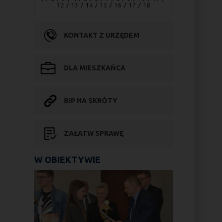
12
13
14
15
16
17
18
KONTAKT Z URZĘDEM
DLA MIESZKAŃCA
BIP NA SKRÓTY
ZAŁATW SPRAWĘ
W OBIEKTYWIE