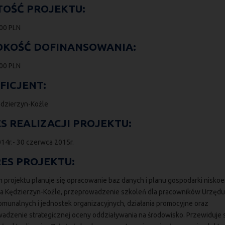
OŚĆ PROJEKTU:
00 PLN
KOŚĆ DOFINANSOWANIA:
00 PLN
FICJENT:
dzierzyn-Koźle
S REALIZACJI PROJEKTU:
014r.- 30 czerwca 2015r.
ES PROJEKTU:
 projektu planuje się opracowanie baz danych i planu gospodarki niskoe
ta Kędzierzyn-Koźle, przeprowadzenie szkoleń dla pracowników Urzędu
omunalnych i jednostek organizacyjnych, działania promocyjne oraz
adzenie strategicznej oceny oddziaływania na środowisko. Przewiduje s