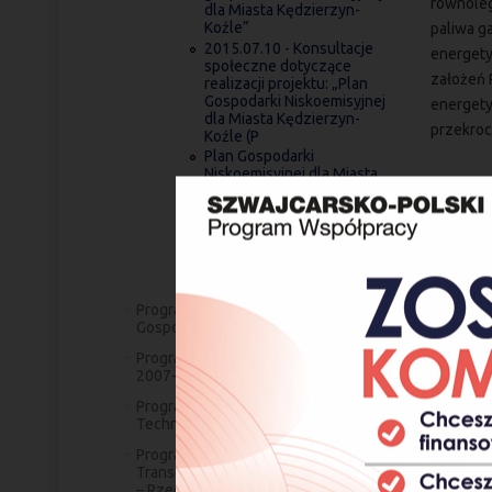
równoleg
dla Miasta Kędzierzyn-
Koźle”
paliwa g
2015.07.10 - Konsultacje
energety
społeczne dotyczące
założeń 
realizacji projektu: „Plan
Gospodarki Niskoemisyjnej
energety
dla Miasta Kędzierzyn-
przekroc
Koźle (P
Plan Gospodarki
Niskoemisyjnej dla Miasta
Kędzierzyn-Koźle
Uchwała Nr XVIII/140/15 w
sprawie uchwalenia „Planu
gospodarki niskoemisyjnej
dla Miasta Kędzierzyn-
Koźle”
Program Operacyjny Innowacyjna
Gospodarka 2007-2013
Program Operacyjny Kapitał Ludzki
2007-2013
Program Operacyjny Pomoc
Techniczna 2007-2013
Program Operacyjny Współpracy
Transgranicznej Republika Czeska
– Rzeczpospolita Polska 2007-