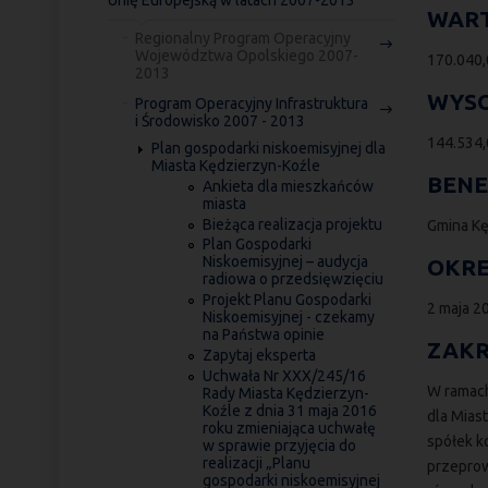
Unię Europejską w latach 2007-2013
WART
Regionalny Program Operacyjny
Województwa Opolskiego 2007-
170.040,
2013
WYSO
Program Operacyjny Infrastruktura
i Środowisko 2007 - 2013
144.534,
Plan gospodarki niskoemisyjnej dla
Miasta Kędzierzyn-Koźle
BENE
Ankieta dla mieszkańców
miasta
Bieżąca realizacja projektu
Gmina Kę
Plan Gospodarki
Niskoemisyjnej – audycja
OKRE
radiowa o przedsięwzięciu
Projekt Planu Gospodarki
2 maja 2
Niskoemisyjnej - czekamy
na Państwa opinie
ZAKR
Zapytaj eksperta
Uchwała Nr XXX/245/16
W ramach
Rady Miasta Kędzierzyn-
Koźle z dnia 31 maja 2016
dla Mias
roku zmieniająca uchwałę
spółek k
w sprawie przyjęcia do
realizacji „Planu
przeprow
gospodarki niskoemisyjnej