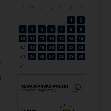
P
W
Ś
C
P
S
N
1
2
3
4
5
6
7
8
9
10
11
12
13
14
15
16
a
17
18
19
20
21
22
23
24
25
26
27
28
29
30
ów
31
: