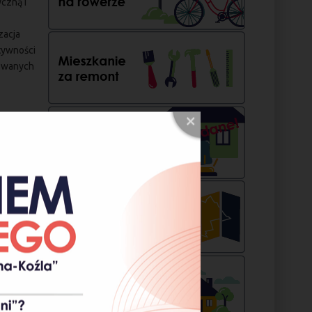
yczną i
zacja
tywności
towanych