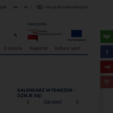
ęzyk
A+
A-
Wersja dla słabowidzących
mapa serwisu
O mieście
Magistrat
Kultura, sport
KALENDARZ WYDARZEŃ -
DZIEJE SIĘ!
Sierpień