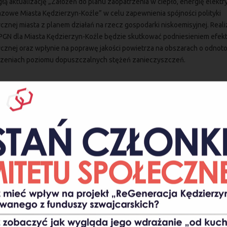
łą aktualizację „Założeń do planu zaopatrzenia w ciepło, energię elektr
azowe Miasta Kędzierzyn-Koźle” w celu zapewnienia spójności polityki
cznej miasta z planem działań na rzecz gospodarki niskoemisyjnej. Reali
PGN dla Miasta Kędzierzyn-Koźle będzie skutkować podniesieniem efek
cznej oraz wpłynie na poprawę jakości powietrza na obszarach o odno
zeniach poziomu dopuszczalnych stężeń zanieczyszczeń.