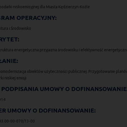
podarki niskoemisyjnej dla Miasta Kędzierzyn-Koźle
RAM OPERACYJNY:
ktura i Środowisko
RYTET:
astruktura energetyczna przyjazna środowisku i efektywność energetyczn
ŁANIE:
momodernizacja obiektów użyteczności publicznej. Przygotowanie plan
i niskiej emisji
 PODPISANIA UMOWY O DOFINANSOWANIE
2014
R UMOWY O DOFINANSOWANIE:
03.00-00-070/13-00