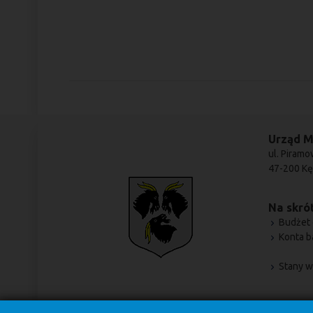
Urząd M
ul. Piramo
47-200 Kę
Na skrót
Budżet 
Konta 
Stany w