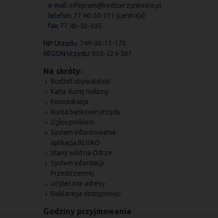
e-mail:
infoprom@kedzierzynkozle.pl
telefon:
77 40-50-311 (centrala)
fax:
77 40-50-305
NIP Urzędu:
749-00-15-170
REGON Urzędu:
000-524-507
Na skróty:
Budżet obywatelski
Karta dużej rodziny
Komunikacja
Konta bankowe urzędu
Zgłoś problem
System informowania-
aplikacja BLISKO
Stany wód na Odrze
System Informacji
Przestrzennej
Użyteczne adresy
Deklaracja dostępności
Godziny przyjmowania