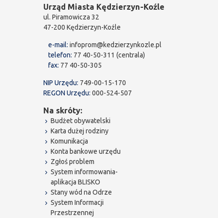
Urząd Miasta Kędzierzyn-Koźle
ul. Piramowicza 32
47-200 Kędzierzyn-Koźle
e-mail:
infoprom@kedzierzynkozle.pl
telefon:
77 40-50-311 (centrala)
fax:
77 40-50-305
NIP Urzędu:
749-00-15-170
REGON Urzędu:
000-524-507
Na skróty:
Budżet obywatelski
Karta dużej rodziny
Komunikacja
Konta bankowe urzędu
Zgłoś problem
System informowania-
aplikacja BLISKO
Stany wód na Odrze
System Informacji
Przestrzennej