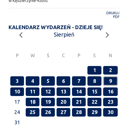
w Kędzierzynie-Koźlu.
DRUKUJ
PDF
KALENDARZ WYDARZEŃ - DZIEJE SIĘ!
Sierpień
P
W
Ś
C
P
S
N
1
2
3
4
5
6
7
8
9
10
11
12
13
14
15
16
17
18
19
20
21
22
23
24
25
26
27
28
29
30
31