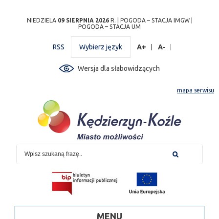
Przejdź
Przejdź do
Przejdź
Przejdź do
Przejdź do
Przejdź do
Przejdź
NIEDZIELA
09 SIERPNIA 2026
R. |
POGODA – STACJA IMGW
|
POGODA – STACJA UM
do
wyszukiwarki
do
ścieżki
kalendarza
listy
do
mapy
menu
nawigacyjnej
wydarzeń
odnośników
stopki
RSS
Wybierz język
A+
A-
strony
Wersja dla słabowidzących
mapa serwisu
MENU