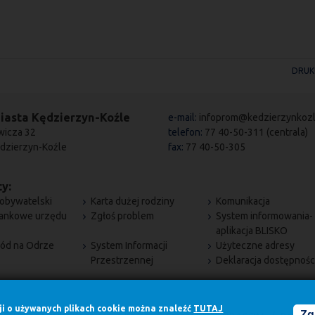
DRUK
iasta Kędzierzyn-Koźle
e-mail:
infoprom@kedzierzynkozl
wicza 32
telefon:
77 40-50-311 (centrala)
dzierzyn-Koźle
fax:
77 40-50-305
y:
obywatelski
Karta dużej rodziny
Komunikacja
bankowe urzędu
Zgłoś problem
System informowania-
aplikacja BLISKO
ód na Odrze
System Informacji
Użyteczne adresy
Przestrzennej
Deklaracja dostępnośc
cji o używanych plikach cookie można znaleźć
TUTAJ
Zg