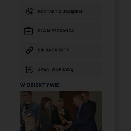
KONTAKT Z URZĘDEM
DLA MIESZKAŃCA
BIP NA SKRÓTY
ZAŁATW SPRAWĘ
W OBIEKTYWIE