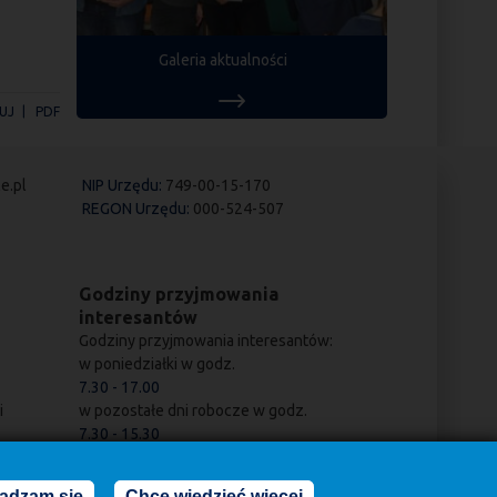
Galeria aktualności
UJ
PDF
e.pl
NIP Urzędu:
749-00-15-170
REGON Urzędu:
000-524-507
Godziny przyjmowania
interesantów
Godziny przyjmowania interesantów:
w poniedziałki w godz.
7.30 - 17.00
i
w pozostałe dni robocze w godz.
7.30 - 15.30
adzam się
Chcę wiedzieć więcej