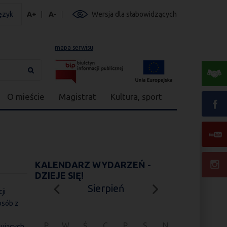
ęzyk
A+
A-
Wersja dla słabowidzących
mapa serwisu
O mieście
Magistrat
Kultura, sport
KALENDARZ WYDARZEŃ -
DZIEJE SIĘ!
Sierpień
ji
osób z
P
W
Ś
C
P
S
N
nujących