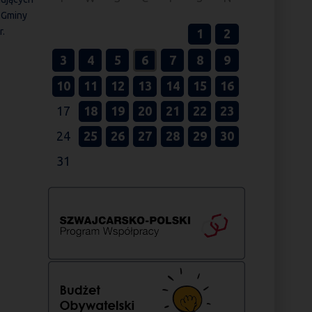
h Gminy
r.
1
2
3
4
5
6
7
8
9
10
11
12
13
14
15
16
17
18
19
20
21
22
23
24
25
26
27
28
29
30
31