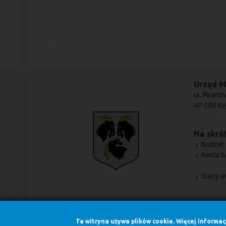
Urząd M
ul. Piramo
47-200 Kę
Na skrót
Budżet 
Konta 
Stany w
Ta witryna używa plików cookie. Więcej informa