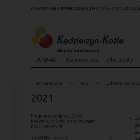
CZWARTEK
06 SIERPNIA 2026
R. |
POGODA – STACJA IMGW
|
Przejdź
Przejdź do
Przejdź
Przejdź do
Przejdź do
Przejdź do
Przejdź
do
wyszukiwarki
do
ścieżki
kalendarza
listy
do
mapy
menu
nawigacyjnej
wydarzeń
odnośników
stopki
strony
DUGNAD
Dla inwestora
Dla turysty
JESTEŚ
Strona główna
NGO
Zdrowie i pomoc 
TUTAJ
2021
Program współpracy Gminy
20
Kędzierzyn-Koźle z organizacjami
za
pozarządowymi
au
Turystyka - dotacje
20