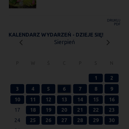
DRUKUJ
PDF
KALENDARZ WYDARZEŃ - DZIEJE SIĘ!
Sierpień
P
W
Ś
C
P
S
N
1
2
3
4
5
6
7
8
9
10
11
12
13
14
15
16
17
18
19
20
21
22
23
24
25
26
27
28
29
30