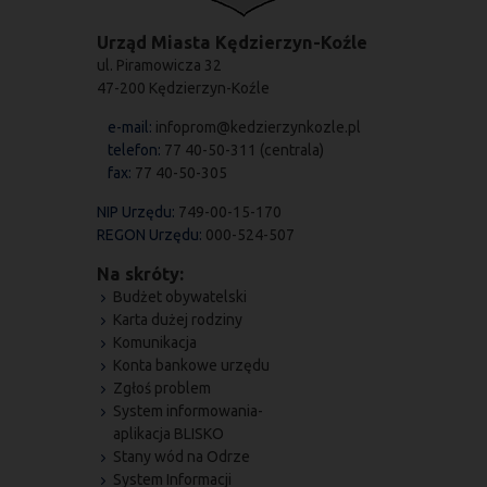
Urząd Miasta Kędzierzyn-Koźle
ul. Piramowicza 32
47-200 Kędzierzyn-Koźle
e-mail:
infoprom@kedzierzynkozle.pl
telefon:
77 40-50-311 (centrala)
fax:
77 40-50-305
NIP Urzędu:
749-00-15-170
REGON Urzędu:
000-524-507
Na skróty:
Budżet obywatelski
Karta dużej rodziny
Komunikacja
Konta bankowe urzędu
Zgłoś problem
System informowania-
aplikacja BLISKO
Stany wód na Odrze
System Informacji