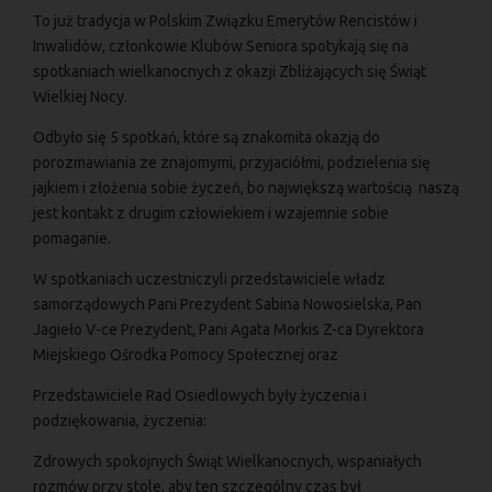
To już tradycja w Polskim Związku Emerytów Rencistów i
Inwalidów, członkowie Klubów Seniora spotykają się na
spotkaniach wielkanocnych z okazji Zbliżających się Świąt
Wielkiej Nocy.
Odbyło się 5 spotkań, które są znakomita okazją do
porozmawiania ze znajomymi, przyjaciółmi, podzielenia się
jajkiem i złożenia sobie życzeń, bo największą wartością naszą
jest kontakt z drugim człowiekiem i wzajemnie sobie
pomaganie.
W spotkaniach uczestniczyli przedstawiciele władz
samorządowych Pani Prezydent Sabina Nowosielska, Pan
Jagieło V-ce Prezydent, Pani Agata Morkis Z-ca Dyrektora
Miejskiego Ośrodka Pomocy Społecznej oraz
Przedstawiciele Rad Osiedlowych były życzenia i
podziękowania, życzenia:
Zdrowych spokojnych Świąt Wielkanocnych, wspaniałych
rozmów przy stole, aby ten szczególny czas był