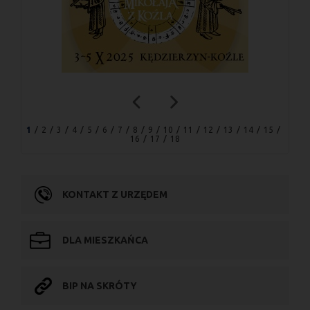
1
2
3
4
5
6
7
8
9
10
11
12
13
14
15
16
17
18
KONTAKT Z URZĘDEM
DLA MIESZKAŃCA
BIP NA SKRÓTY