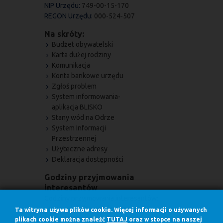
NIP Urzędu:
749-00-15-170
REGON Urzędu:
000-524-507
Na skróty:
Budżet obywatelski
Karta dużej rodziny
Komunikacja
Konta bankowe urzędu
Zgłoś problem
System informowania-
aplikacja BLISKO
Stany wód na Odrze
System Informacji
Przestrzennej
Użyteczne adresy
Deklaracja dostępności
Godziny przyjmowania
interesantów
Godziny przyjmowania interesantów:
w poniedziałki w godz.
Ta witryna używa plików cookie. Więcej informacji o używanych
7.30 - 17.00
plikach cookie można znaleźć
TUTAJ
oraz w stopce na naszej