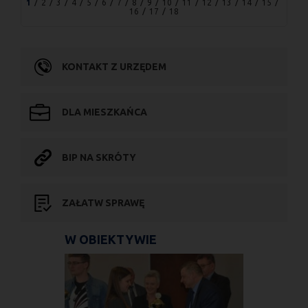
1
2
3
4
5
6
7
8
9
10
11
12
13
14
15
16
17
18
KONTAKT Z URZĘDEM
DLA MIESZKAŃCA
BIP NA SKRÓTY
ZAŁATW SPRAWĘ
W OBIEKTYWIE