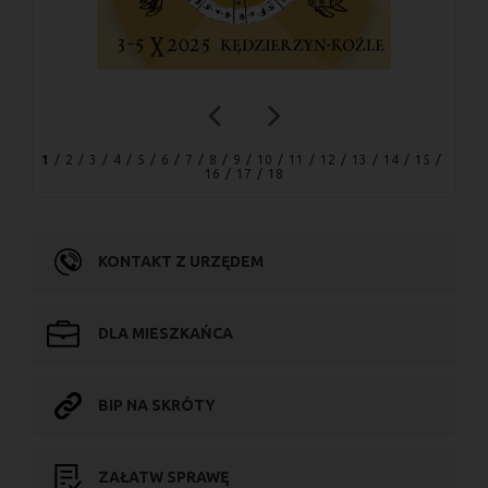
1
2
3
4
5
6
7
8
9
10
11
12
13
14
15
16
17
18
KONTAKT Z URZĘDEM
DLA MIESZKAŃCA
BIP NA SKRÓTY
ZAŁATW SPRAWĘ