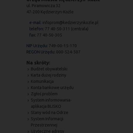
ul. Piramowicza 32
47-200 Kędzierzyn-Koźle
e-mail:
infoprom@kedzierzynkozle.pl
telefon:
77 40-50-311 (centrala)
fax:
77 40-50-305
NIP Urzędu:
749-00-15-170
REGON Urzędu:
000-524-507
Na skróty:
Budżet obywatelski
Karta dużej rodziny
Komunikacja
Konta bankowe urzędu
Zgłoś problem
System informowania-
aplikacja BLISKO
Stany wód na Odrze
System Informacji
Przestrzennej
Użyteczne adresy