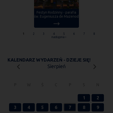
Festyn Rodzinny - parafia
św. Eugeniusza de Mazenod
STRONY
1
2
3
4
5
6
7
8
następna ›
KALENDARZ WYDARZEŃ - DZIEJE SIĘ!
Sierpień
P
W
Ś
C
P
S
N
1
2
3
4
5
6
7
8
9