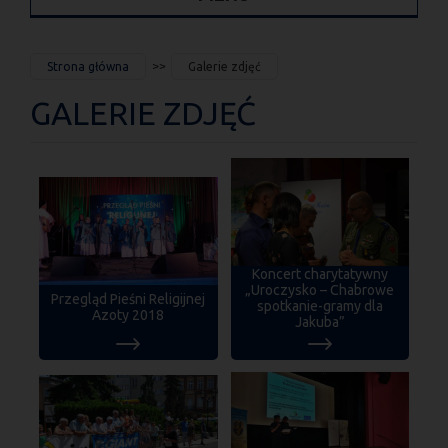
JESTEŚ
Strona główna
Galerie zdjęć
TUTAJ
GALERIE ZDJĘĆ
Koncert charytatywny
„Uroczysko – Chabrowe
Przegląd Pieśni Religijnej
spotkanie-gramy dla
Azoty 2018
Jakuba”