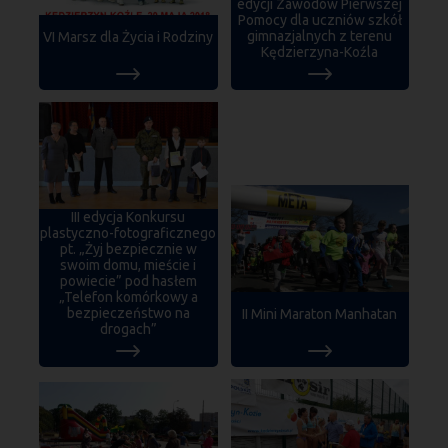
edycji Zawodów Pierwszej
Pomocy dla uczniów szkół
gimnazjalnych z terenu
VI Marsz dla Życia i Rodziny
Kędzierzyna-Koźla
III edycja Konkursu
plastyczno-fotograficznego
pt. „Żyj bezpiecznie w
swoim domu, mieście i
powiecie” pod hasłem
„Telefon komórkowy a
bezpieczeństwo na
II Mini Maraton Manhatan
drogach”