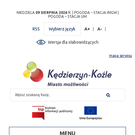
Przejdź
Przejdź do
Przejdź
Przejdź do
Przejdź do
Przejdź do
Przejdź
NIEDZIELA
09 SIERPNIA 2026
R. |
POGODA – STACJA IMGW
|
POGODA – STACJA UM
do
wyszukiwarki
do
ścieżki
kalendarza
listy
do
mapy
menu
nawigacyjnej
wydarzeń
odnośników
stopki
RSS
Wybierz język
A+
A-
strony
Wersja dla słabowidzących
mapa serwisu
MENU