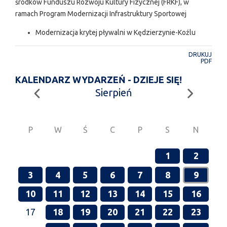
środków Funduszu Rozwoju Kultury Fizycznej (FRKF), w
ramach Program Modernizacji Infrastruktury Sportowej
Modernizacja krytej pływalni w Kędzierzynie-Koźlu
DRUKUJ
PDF
KALENDARZ WYDARZEŃ - DZIEJE SIĘ!
Sierpień
P
W
Ś
C
P
S
N
1
2
3
4
5
6
7
8
9
10
11
12
13
14
15
16
17
18
19
20
21
22
23