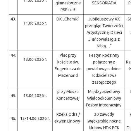
11.06.2026 r.
gimnastyczna
SENSORIADA
P
PSP nr 5
43.
DK „Chemik”
Jubileuszowy XX
S
11.06.2026 r.
przegląd Twórczości
Artystycznej Dzieci
„Tańcowała Igła z
Nitką…”
44.
Plac przy
Festyn Rodzinny
13.06.2026 r.
kościele św.
połączony z
Rz
Eugeniusza de
powiatowym dniem
ś
Mazenond
rodzicielstwa
zastępczego
przy Muszli
Międzyosiedlowy
45.
13.06.2026 r.
Koncertowej
Wielopokoleniowy
Festyn Integracyjny
Rzeka Odra /
20 zawody
46.
13-14.06.2026 r.
akwen Linowy
wędkarskie nocne
klubów HDK PCK
Du