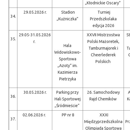
„Kłodnickie Oscary”
29.05.2026 r.
Stadion
Turniej
34.
„Kuźniczka”
Przedszkolaka
edycja 2026
29.05-31.05.2026
XXVII Mistrzostwa
S
35.
r.
Polski Mażoretek,
Hala
Tamburmajorek i
T
Widowiskowo-
Cheerlederek
Sportowa
Polskich
„Azoty” im.
Kazimierza
Pietrzyka
30.05.2026 r.
Parking przy
26. Samochodowy
A
36.
Hali Sportowej
Rajd Chemików
K
„Śródmieście”
02.06.2026 r.
PP nr 8
XXXI
37.
Międzyprzedszkolna
Pr
Olimpiada Sportowa