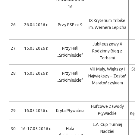
16
IX Kryterium Tribike
26.
26.04.2026 r.
Przy PSP nr 9
im. Wernera Lepicha
Jubileuszowy X
27.
15.05.2026 r.
Przy Hali
Rodzinny Bieg z
„Śródmieście”
Torbami
VIII Mały, Większy i
S
28.
15.05.2026 r.
Przy Hali
Największy – Zostań
„Śródmieście”
Maratończykiem
Hufcowe Zawody
29.
16.05.2026 r.
Kryta Pływalnia
Pływackie
Kę
L.A. Cup Turniej
30.
16-17.05.2026 r.
Hala
Nadziei