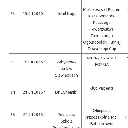
Mistrzostwa I Puchar
22.
19.04.2026 r.
Hotel Hugo
Klasa Seniorów
Polskiego
Towarzystwa
Tanecznego
Ogólnopolski Turniej
Tańca Hugo Cup
VIII PRZYSTANEK
23.
19.04.2026 r.
Zabytkowy
FORMA
park w
Sławięcicach
Klub Pacjenta
24.
21.04.2026 r.
DK „Chemik”
Olimpiada
25.
24.04.2026 r.
Publiczna
Przedszkolna. Mali
P
Szkoła
Bohaterowie
Podstawowa nr