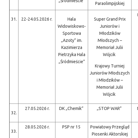
„Śródmieście”
Paraolimpijskiej
31.
22-24.05.2026 r.
Hala
Super Grand Prix
Widowiskowo-
Juniorów i
Sportowa
Młodzików
„Azoty” im.
Młodszych –
Kazimierza
Memoriał Julii
Pietrzyka Hala
Wójcik
„Śródmieście”
Krajowy Turniej
Juniorów Młodszych
i Młodzików –
Memoriał Julii
Wójcik
27.05.2026 r.
DK „Chemik”
„STOP WAR”
32.
28.05.2026 r.
PSP nr 15
Powiatowy Przegląd
33.
Piosenki Aktorskiej