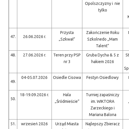
Opolszczyzny i nie
tylko
Przysta
Zakończenie Roku
47.
26.06.2026 r.
„Szkwał”
Szkolnedo „Mam
Talent”
48.
27.06.2026 r.
Teren przy PSP
Gruba Dycha & 5 z
S
nr 3
hakiem 2026
Sp
04-05.07.2026
Osiedle Cisowa
Festyn Osiedlowy
49.
18-19.09.2026 r.
Hala
Turniej zapaśniczy
50.
„Śródmieście”
im. WIKTORA
Zarzeckiego i
Mariana Balona
51.
wrzesień 2026
Urząd Miasta
Najlepszy Zbieracz