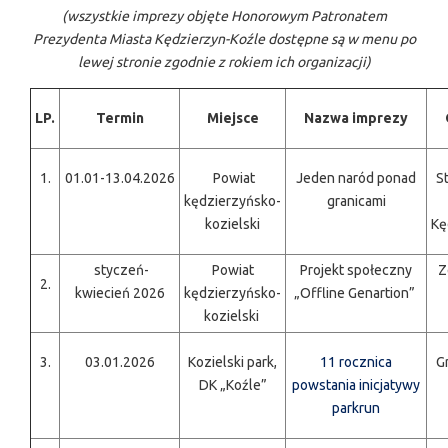
(wszystkie imprezy objęte Honorowym Patronatem
Prezydenta Miasta Kędzierzyn-Koźle dostępne są w menu po
lewej stronie zgodnie z rokiem ich organizacji)
LP.
Termin
Miejsce
Nazwa imprezy
1.
01.01-13.04.2026
Powiat
Jeden naród ponad
S
kędzierzyńsko-
granicami
kozielski
Kę
styczeń-
Powiat
Projekt społeczny
Z
2.
kwiecień 2026
kędzierzyńsko-
„Offline Genartion”
kozielski
3.
03.01.2026
Kozielski park,
11 rocznica
G
DK „Koźle”
powstania inicjatywy
parkrun