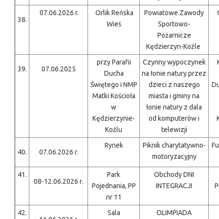
07.06.2026 r.
Orlik Reńska
Powiatowe Zawody
38.
Wieś
Sportowo-
Pożarnicze
Kędzierzyn-Koźle
przy Parafii
Czynny wypoczynek
39.
07.06.2025
Ducha
na łonie natury przez
Świętego i NMP
dzieci z naszego
Du
Matki Kościoła
miasta i gminy na
w
łonie natury z dala
Kędzierzynie-
od komputerów i
Koźlu
telewizji
Rynek
Piknik charytatywno-
Fu
40.
07.06.2026 r.
motoryzacyjny
41.
Park
Obchody DNI
08-12.06.2026 r.
Pojednania, PP
INTEGRACJI
P
nr 11
42.
Sala
OLIMPIADA