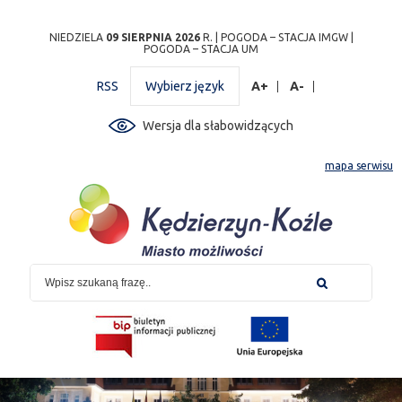
Przejdź
Przejdź do
Przejdź
Przejdź do
Przejdź do
Przejdź do
Przejdź
NIEDZIELA
09 SIERPNIA 2026
R. |
POGODA – STACJA IMGW
|
POGODA – STACJA UM
do
wyszukiwarki
do
ścieżki
kalendarza
listy
do
mapy
menu
nawigacyjnej
wydarzeń
odnośników
stopki
RSS
Wybierz język
A+
A-
strony
Wersja dla słabowidzących
mapa serwisu