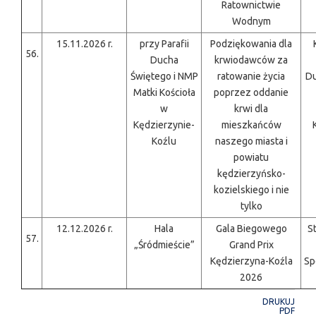
Ratownictwie
Wodnym
15.11.2026 r.
przy Parafii
Podziękowania dla
56.
Ducha
krwiodawców za
Świętego i NMP
ratowanie życia
Du
Matki Kościoła
poprzez oddanie
w
krwi dla
Kędzierzynie-
mieszkańców
Koźlu
naszego miasta i
powiatu
kędzierzyńsko-
kozielskiego i nie
tylko
12.12.2026 r.
Hala
Gala Biegowego
S
57.
„Śródmieście”
Grand Prix
Kędzierzyna-Koźla
Sp
2026
DRUKUJ
PDF