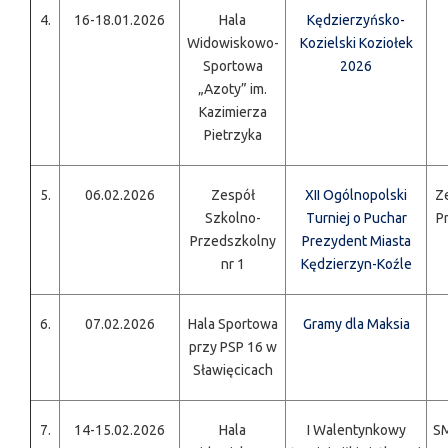
4.
16-18.01.2026
Hala
Kędzierzyńsko-
Widowiskowo-
Kozielski Koziołek
Sportowa
2026
„Azoty” im.
Kazimierza
Pietrzyka
5.
06.02.2026
Zespół
XII Ogólnopolski
Z
Szkolno-
Turniej o Puchar
P
Przedszkolny
Prezydent Miasta
nr 1
Kędzierzyn-Koźle
6.
07.02.2026
Hala Sportowa
Gramy dla Maksia
przy PSP 16 w
Sławięcicach
7.
14-15.02.2026
Hala
I Walentynkowy
SM