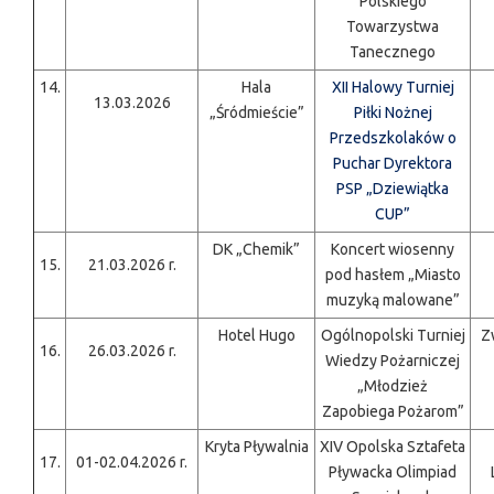
Polskiego
Towarzystwa
Tanecznego
14.
Hala
XII Halowy Turniej
13.03.2026
„Śródmieście”
Piłki Nożnej
Przedszkolaków o
Puchar Dyrektora
PSP „Dziewiątka
CUP”
DK „Chemik”
Koncert wiosenny
15.
21.03.2026 r.
pod hasłem „Miasto
muzyką malowane”
Hotel Hugo
Ogólnopolski Turniej
Z
16.
26.03.2026 r.
Wiedzy Pożarniczej
„Młodzież
Zapobiega Pożarom”
Kryta Pływalnia
XIV Opolska Sztafeta
17.
01-02.04.2026 r.
Pływacka Olimpiad