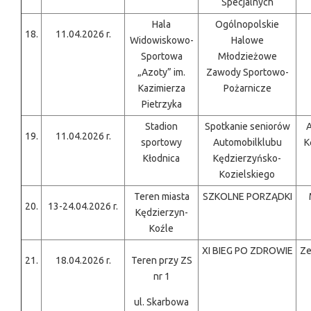
Specjalnych
Hala
Ogólnopolskie
18.
11.04.2026 r.
Widowiskowo-
Halowe
Sportowa
Młodzieżowe
„Azoty” im.
Zawody Sportowo-
Kazimierza
Pożarnicze
Pietrzyka
Stadion
Spotkanie seniorów
A
19.
11.04.2026 r.
sportowy
Automobilklubu
K
Kłodnica
Kędzierzyńsko-
Kozielskiego
Teren miasta
SZKOLNE PORZĄDKI
20.
13-24.04.2026 r.
Kędzierzyn-
Koźle
XI BIEG PO ZDROWIE
Ze
21.
18.04.2026 r.
Teren przy ZS
nr 1
ul. Skarbowa