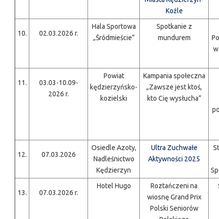
Koźle
Hala Sportowa
Spotkanie z
10.
02.03.2026 r.
„Śródmieście”
mundurem
Po
w
Powiat
Kampania społeczna
11.
03.03-10.09-
kędzierzyńsko-
„Zawsze jest ktoś,
2026 r.
kozielski
kto Cię wysłucha”
p
Osiedle Azoty,
Ultra Zuchwałe
S
12.
07.03.2026
Nadleśnictwo
Aktywności 2025
Kędzierzyn
Sp
Hotel Hugo
Roztańczeni na
13.
07.03.2026 r.
wiosnę Grand Prix
Polski Seniorów