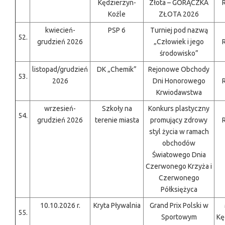
Kędzierzyn-
Złota – GORĄCZKA
Koźle
ZŁOTA 2026
kwiecień-
PSP 6
Turniej pod nazwą
52.
grudzień 2026
„Człowiek i jego
środowisko”
listopad/grudzień
DK „Chemik”
Rejonowe Obchody
53.
2026
Dni Honorowego
Krwiodawstwa
wrzesień-
Szkoły na
Konkurs plastyczny
54.
grudzień 2026
terenie miasta
promujący zdrowy
styl życia w ramach
obchodów
Światowego Dnia
Czerwonego Krzyża i
Czerwonego
Półksiężyca
10.10.2026 r.
Kryta Pływalnia
Grand Prix Polski w
55.
Sportowym
Kę