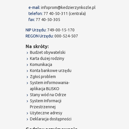
e-mail:
infoprom@kedzierzynkozle.pl
telefon:
77 40-50-311 (centrala)
fax:
77 40-50-305
NIP Urzędu:
749-00-15-170
REGON Urzędu:
000-524-507
Na skróty:
Budżet obywatelski
Karta dużej rodziny
Komunikacja
Konta bankowe urzędu
Zgłoś problem
System informowania-
aplikacja BLISKO
Stany wód na Odrze
System Informacji
Przestrzennej
Użyteczne adresy
Deklaracja dostępności