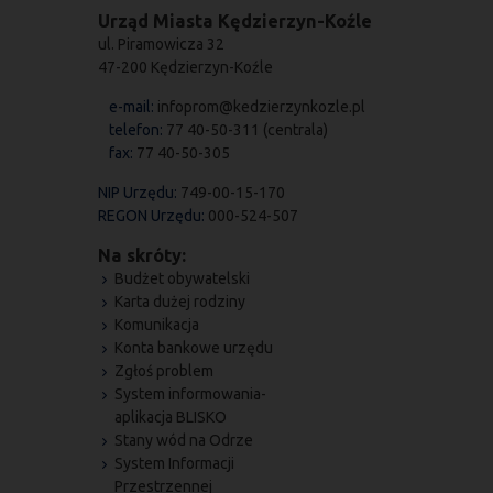
Urząd Miasta Kędzierzyn-Koźle
ul. Piramowicza 32
47-200 Kędzierzyn-Koźle
e-mail:
infoprom@kedzierzynkozle.pl
telefon:
77 40-50-311 (centrala)
fax:
77 40-50-305
NIP Urzędu:
749-00-15-170
REGON Urzędu:
000-524-507
Na skróty:
Budżet obywatelski
Karta dużej rodziny
Komunikacja
Konta bankowe urzędu
Zgłoś problem
System informowania-
aplikacja BLISKO
Stany wód na Odrze
System Informacji
Przestrzennej