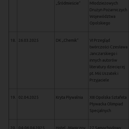
„Śródmieście”
Młodzieżowych
Drużyn Pożarniczych
Województwa
Opolskiego
18.
26.03.2025
DK „Chemik”
VI Przegląd
twórczości Czesława
Janczarskiego i
innych autorów
literatury dziecięcej
pt. Miś Uszatek i
Przyjaciele
19.
02.04.2025
Kryta Pływalnia
XIII Opolska Sztafeta
Pływacka Olimpiad
Specjalnych
20.
04-06.04.2025
Hotel „Magiczny
27 Samochodowy