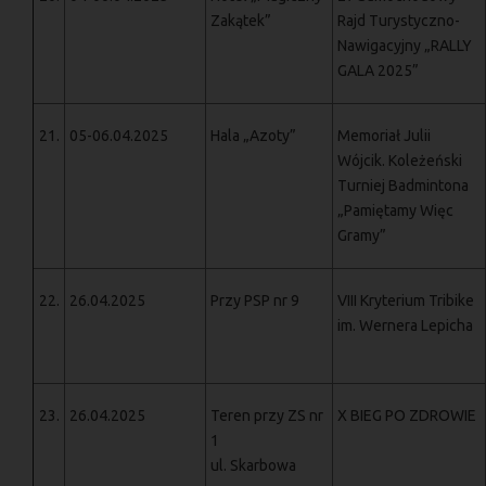
Zakątek”
Rajd Turystyczno-
Nawigacyjny „RALLY
GALA 2025”
21.
05-06.04.2025
Hala „Azoty”
Memoriał Julii
Wójcik. Koleżeński
Turniej Badmintona
„Pamiętamy Więc
Gramy”
22.
26.04.2025
Przy PSP nr 9
VIII Kryterium Tribike
im. Wernera Lepicha
23.
26.04.2025
Teren przy ZS nr
X BIEG PO ZDROWIE
1
ul. Skarbowa