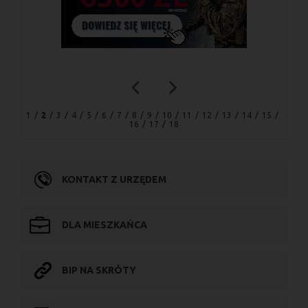
1
2
3
4
5
6
7
8
9
10
11
12
13
14
15
16
17
18
KONTAKT Z URZĘDEM
DLA MIESZKAŃCA
BIP NA SKRÓTY