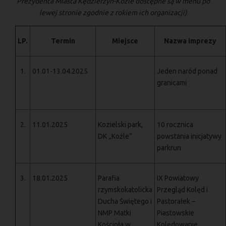
Prezydenta Miasta Kędzierzyn-Koźle dostępne są w menu po
lewej stronie zgodnie z rokiem ich organizacji)
LP.
Termin
Miejsce
Nazwa imprezy
1.
01.01-13.04.2025
Jeden naród ponad
granicami
2.
11.01.2025
Kozielski park,
10 rocznica
DK „Koźle”
powstania inicjatywy
parkrun
3.
18.01.2025
Parafia
IX Powiatowy
rzymskokatolicka
Przegląd Kolęd i
Ducha Świętego i
Pastorałek –
NMP Matki
Piastowskie
Kościoła w
Kolędowanie