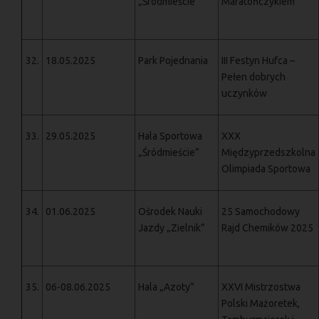
„Śródmieście”
Maratończykiem
32.
18.05.2025
Park Pojednania
III Festyn Hufca –
Pełen dobrych
uczynków
33.
29.05.2025
Hala Sportowa
XXX
„Śródmieście”
Międzyprzedszkolna
Olimpiada Sportowa
34.
01.06.2025
Ośrodek Nauki
25 Samochodowy
Jazdy „Zielnik”
Rajd Chemików 2025
35.
06-08.06.2025
Hala „Azoty”
XXVI Mistrzostwa
Polski Mażoretek,