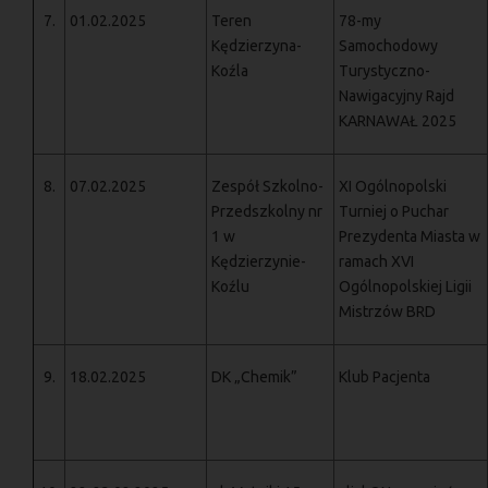
7.
01.02.2025
Teren
78-my
Kędzierzyna-
Samochodowy
Koźla
Turystyczno-
Nawigacyjny Rajd
KARNAWAŁ 2025
8.
07.02.2025
Zespół Szkolno-
XI Ogólnopolski
Przedszkolny nr
Turniej o Puchar
1 w
Prezydenta Miasta w
Kędzierzynie-
ramach XVI
Koźlu
Ogólnopolskiej Ligii
Mistrzów BRD
9.
18.02.2025
DK „Chemik”
Klub Pacjenta