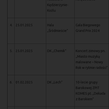
Kędzierzynie-
Koźlu
4.
25.01.2025
Hala
Gala Biegowego
„Śródmieście”
Grand Prix 2024
5.
25.01.2025
DK „Chemik”
Koncert zimowy pn.
„Miasto muzyką
malowane – Nowy
Rok w rytmie radości”
6.
01.02.2025
DK „Lech”
10-lecie grupy
Barokowej ZPIT
KOMES pt. „Dekada
z Barokiem”