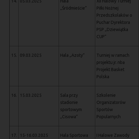
14.
05.03.2025
Hala
XII Halowy Turniej
„Śródmieście”
Piłki Nożnej
Przedszkolaków o
Puchar Dyrektora
PSP „Dziewiątka
CUP”
15.
09.03.2025
Hala „Azoty”
Turniej w ramach
projektu jr. nba
Projekt Basket
Polska
16.
15.03.2025
Sala przy
Szkolenie
stadionie
Organizatorów
sportowym
Sportów
„Cisowa”
Popularnych
17.
15-16.03.2025
Hala Sportowa
I Halowe Zawody