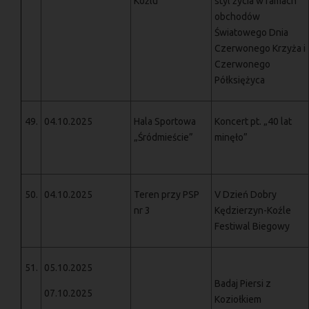
Koźlu
styl życia w ramach
obchodów
Światowego Dnia
Czerwonego Krzyża i
Czerwonego
Półksiężyca
49.
04.10.2025
Hala Sportowa
Koncert pt. „40 lat
„Śródmieście”
minęło”
50.
04.10.2025
Teren przy PSP
V Dzień Dobry
nr 3
Kędzierzyn-Koźle
Festiwal Biegowy
51.
05.10.2025
Badaj Piersi z
07.10.2025
Koziołkiem