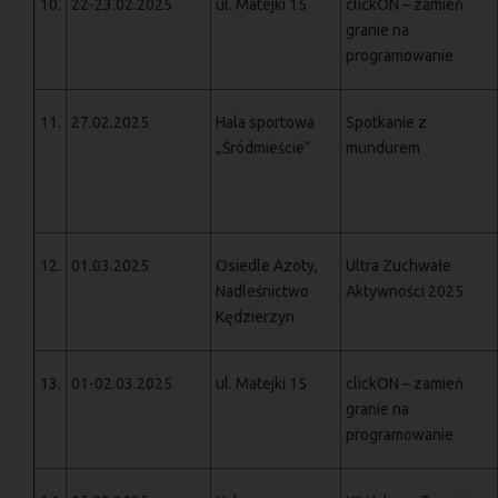
10.
22-23.02.2025
ul. Matejki 15
clickON – zamień
granie na
programowanie
11.
27.02.2025
Hala sportowa
Spotkanie z
„Śródmieście”
mundurem
12.
01.03.2025
Osiedle Azoty,
Ultra Zuchwałe
Nadleśnictwo
Aktywności 2025
Kędzierzyn
13.
01-02.03.2025
ul. Matejki 15
clickON – zamień
granie na
programowanie