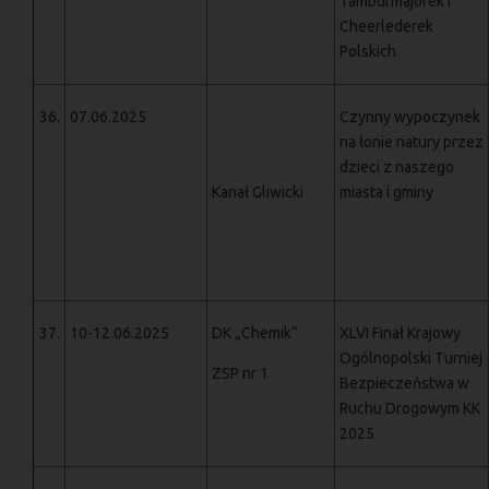
Tamburmajorek i
Cheerlederek
Polskich
36.
07.06.2025
Czynny wypoczynek
na łonie natury przez
dzieci z naszego
Kanał Gliwicki
miasta i gminy
37.
10-12.06.2025
DK „Chemik”
XLVI Finał Krajowy
Ogólnopolski Turniej
ZSP nr 1
Bezpieczeństwa w
Ruchu Drogowym KK
2025