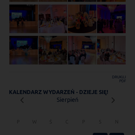
DRUKUJ
PDF
KALENDARZ WYDARZEŃ - DZIEJE SIĘ!
Sierpień
P
W
Ś
C
P
S
N