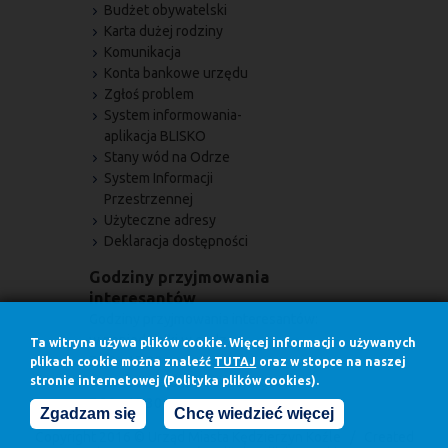
Budżet obywatelski
Karta dużej rodziny
Komunikacja
Konta bankowe urzędu
Zgłoś problem
System informowania-
aplikacja BLISKO
Stany wód na Odrze
System Informacji
Przestrzennej
Użyteczne adresy
Deklaracja dostępności
Godziny przyjmowania
interesantów
Godziny przyjmowania interesantów:
w poniedziałki w godz.
Ta witryna używa plików cookie. Więcej informacji o używanych
7.30 - 17.00
plikach cookie można znaleźć
TUTAJ
oraz w stopce na naszej
stronie internetowej (Polityka plików cookies).
w pozostałe dni robocze w godz.
7.30 - 15.30
Zgadzam się
Chcę wiedzieć więcej
Copyright 2016 © Urząd Miasta Kędzierzyn Koźle / Created