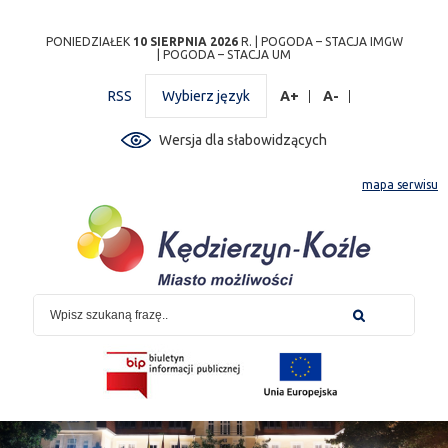
Przejdź
Przejdź do
Przejdź
Przejdź do
Przejdź do
Przejdź do
Przejdź
PONIEDZIAŁEK
10 SIERPNIA 2026
R. |
POGODA – STACJA IMGW
|
POGODA – STACJA UM
do
wyszukiwarki
do
ścieżki
kalendarza
listy
do
mapy
menu
nawigacyjnej
wydarzeń
odnośników
stopki
RSS
Wybierz język
A+
A-
strony
Wersja dla słabowidzących
mapa serwisu