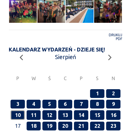
DRUKUJ
PDF
KALENDARZ WYDARZEŃ - DZIEJE SIĘ!
Sierpień
P
W
Ś
C
P
S
N
1
2
3
4
5
6
7
8
9
10
11
12
13
14
15
16
17
18
19
20
21
22
23