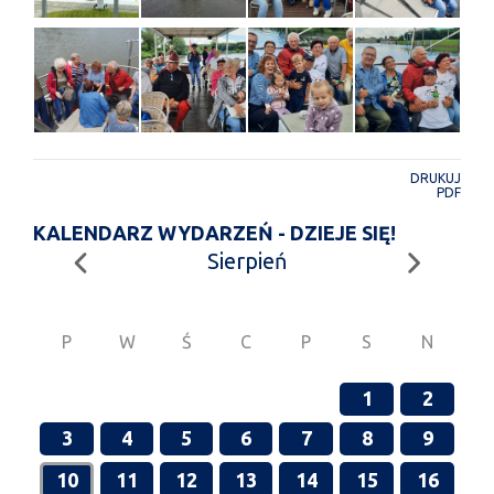
DRUKUJ
PDF
KALENDARZ WYDARZEŃ - DZIEJE SIĘ!
Sierpień
P
W
Ś
C
P
S
N
1
2
3
4
5
6
7
8
9
10
11
12
13
14
15
16