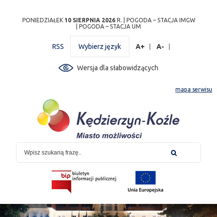
Przejdź
Przejdź do
Przejdź
Przejdź do
Przejdź do
Przejdź do
Przejdź
PONIEDZIAŁEK
10 SIERPNIA 2026
R. |
POGODA – STACJA IMGW
|
POGODA – STACJA UM
do
wyszukiwarki
do
ścieżki
kalendarza
listy
do
mapy
menu
nawigacyjnej
wydarzeń
odnośników
stopki
RSS
Wybierz język
A+
A-
strony
Wersja dla słabowidzących
mapa serwisu