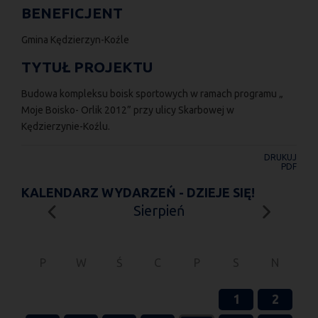
BENEFICJENT
Gmina Kędzierzyn-Koźle
TYTUŁ PROJEKTU
Budowa kompleksu boisk sportowych w ramach programu „
Moje Boisko- Orlik 2012” przy ulicy Skarbowej w
Kędzierzynie-Koźlu.
DRUKUJ
PDF
KALENDARZ WYDARZEŃ - DZIEJE SIĘ!
Sierpień
P
W
Ś
C
P
S
N
1
2