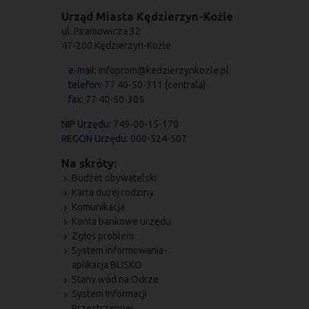
Urząd Miasta Kędzierzyn-Koźle
ul. Piramowicza 32
47-200 Kędzierzyn-Koźle
e-mail:
infoprom@kedzierzynkozle.pl
telefon:
77 40-50-311 (centrala)
fax:
77 40-50-305
NIP Urzędu:
749-00-15-170
REGON Urzędu:
000-524-507
Na skróty:
Budżet obywatelski
Karta dużej rodziny
Komunikacja
Konta bankowe urzędu
Zgłoś problem
System informowania-
aplikacja BLISKO
Stany wód na Odrze
System Informacji
Przestrzennej