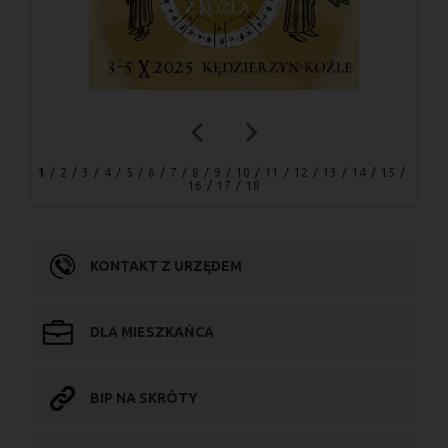
1
2
3
4
5
6
7
8
9
10
11
12
13
14
15
16
17
18
KONTAKT Z URZĘDEM
DLA MIESZKAŃCA
BIP NA SKRÓTY