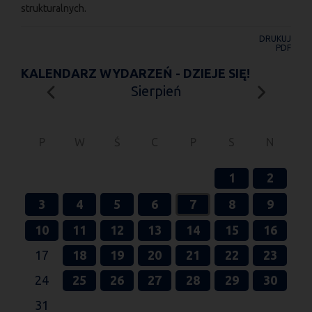
strukturalnych.
DRUKUJ
PDF
KALENDARZ WYDARZEŃ - DZIEJE SIĘ!
Sierpień
P
W
Ś
C
P
S
N
1
2
3
4
5
6
7
8
9
10
11
12
13
14
15
16
17
18
19
20
21
22
23
24
25
26
27
28
29
30
31