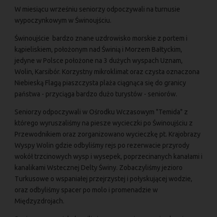
W miesiącu wrześniu seniorzy odpoczywali na turnusie
wypoczynkowym w Świnoujściu.
Świnoujście bardzo znane uzdrowisko morskie z portem i
kąpieliskiem, położonym nad Świnią i Morzem Bałtyckim,
jedyne w Polsce położone na 3 dużych wyspach Uznam,
Wolin, Karsibór. Korzystny mikroklimat oraz czysta oznaczona
Niebieską Flagą piaszczysta plaża ciągnąca się do granicy
państwa - przyciąga bardzo dużo turystów - seniorów.
Seniorzy odpoczywali w Ośrodku Wczasowym "Temida" z
którego wyruszaliśmy na piesze wycieczki po Świnoujściu z
Przewodnikiem oraz zorganizowano wycieczkę pt. Krajobrazy
Wyspy Wolin gdzie odbyliśmy rejs po rezerwacie przyrody
wokół trzcinowych wysp i wysepek, poprzecinanych kanałami i
kanalikami Wstecznej Delty Świny. Zobaczyliśmy jezioro
Turkusowe o wspaniałej przejrzystej i połyskującej wodzie,
oraz odbyliśmy spacer po molo i promenadzie w
Międzyzdrojach.