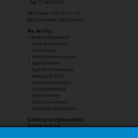
fax:
77 40-50-305
NIP Urzędu:
749-00-15-170
REGON Urzędu:
000-524-507
Na skróty:
Budżet obywatelski
Karta dużej rodziny
Komunikacja
Konta bankowe urzędu
Zgłoś problem
System informowania-
aplikacja BLISKO
Stany wód na Odrze
System Informacji
Przestrzennej
Użyteczne adresy
Deklaracja dostępności
Godziny przyjmowania
interesantów
Godziny przyjmowania interesantów: